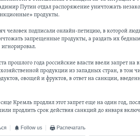
адимир Путин отдал распоряжение уничтожать незак
анкционные» продукты.
сяч человек подписали онлайн-петицию, в которой лю
ичтожать запрещенные продукты, а раздать их бедны
» игнорировал.
ста прошлого года российские власти ввели запрет на 
охозяйственной продукции из западных стран, в том ч
дуктов, овощей и фруктов, в ответ на санкции, введе
яце Кремль продлил этот запрет еще на один год, посл
или продлить срок действия санкций до января включ
ься
Follow us
Распечатать