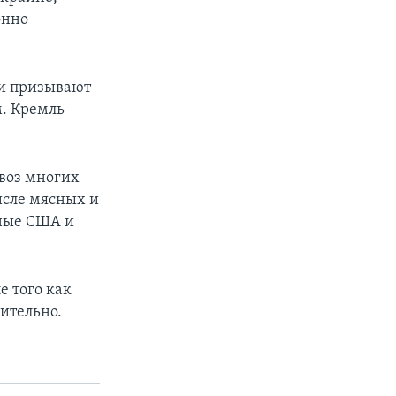
онно
ди призывают
м. Кремль
ввоз многих
исле мясных и
нные США и
е того как
ительно.