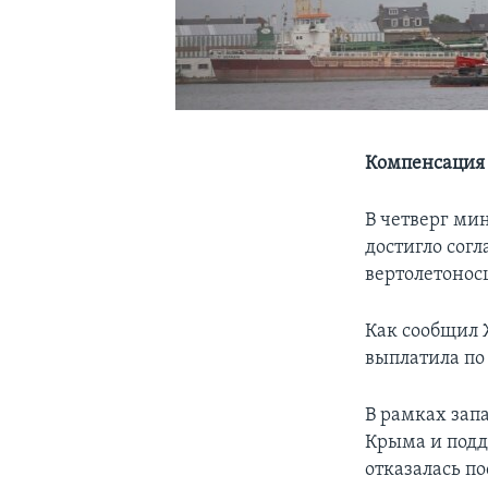
Компенсация 
В четверг ми
достигло сог
вертолетонос
Как сообщил 
выплатила по
В рамках зап
Крыма и подд
отказалась п