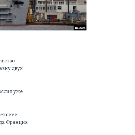
льство
авку двух
оссия уже
нексией
ода Франция