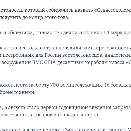
летоносец, который собирались назвать «Севастополем»
олучить до конца этого года.
 сообщениям, стоимость сделки составила 1,3 млрд до
зал, что несколько стран проявили заинтересованность
 построенных для России вертолетоносцев, аналогич
 вооружении ВМС США десантным кораблям класса «
ожет нести на борту 700 военнослужащих, 16 боевых в
 бронетехники.
 6 августа стало первой годовщиной введения запрета 
вольственных товаров из западных стран.
яженности в отношениях с Западом из-за ситуации в 