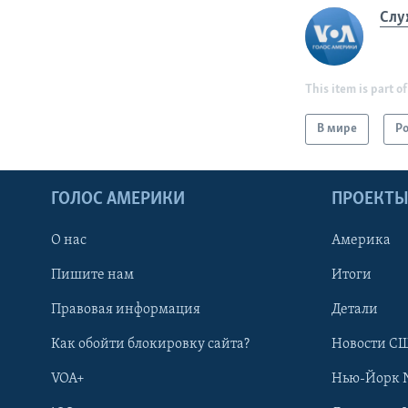
Слу
This item is part of
В мире
Р
ГОЛОС АМЕРИКИ
ПРОЕКТ
О нас
Америка
Пишите нам
Итоги
Правовая информация
Детали
Как обойти блокировку сайта?
Новости СШ
VOA+
Нью-Йорк 