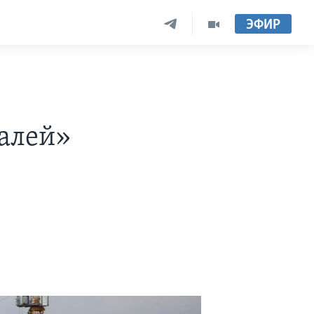
ЭФИР
алей»