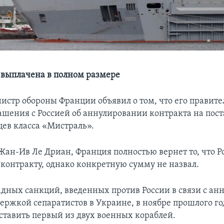
выплачена в полном размере
нистр обороны Франции объявил о том, что его правите
лашения с Россией об аннулировании контракта на пост
цев класса «Мистраль».
Жан-Ив Ле Дриан, Франция полностью вернет то, что Р
 контракту, однако конкретную сумму не назвал.
адных санкций, введенных против России в связи с ан
ержкой сепаратистов в Украине, в ноябре прошлого г
оставить первый из двух военных кораблей.