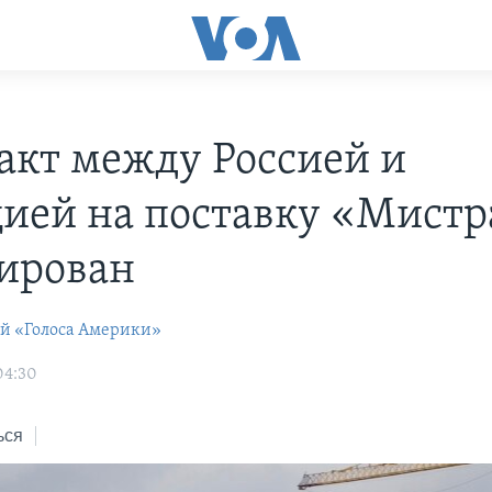
акт между Россией и
ией на поставку «Мистр
ирован
ей «Голоса Америки»
04:30
ься