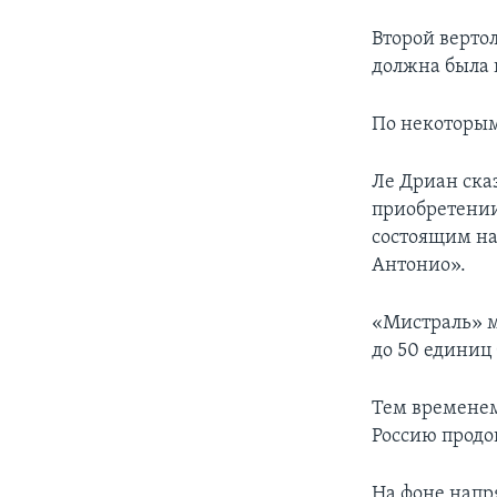
Второй верто
должна была п
По некоторым
Ле Дриан ска
приобретении
состоящим на
Антонио».
«Мистраль» м
до 50 единиц
Тем временем,
Россию продо
На фоне напр