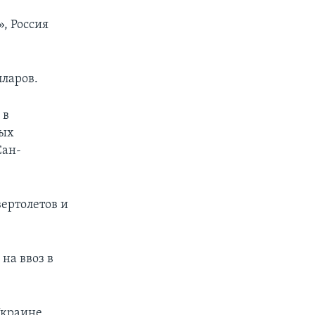
, Россия
лларов.
 в
ных
Сан-
ертолетов и
на ввоз в
Украине,