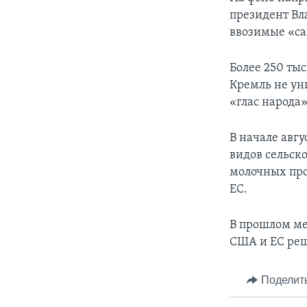
президент Вл
ввозимые «с
Более 250 ты
Кремль не ун
«глас народа
В начале авгу
видов сельск
молочных про
ЕС.
В прошлом мес
США и ЕС реш
Поделит