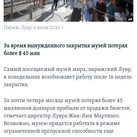
Learning English
СОЦИАЛЬНЫЕ СЕТИ
Париж, Лувр. 6 июля 2020 г.
За время вынужденного закрытия музей потерял
более $ 45 млн
Языки
Самый посещаемый музей мира, парижский Лувр,
в понедельник возобновляет работу после 16 недель
закрытия.
За почти четыре месяца музей потерял более 45
миллионов долларов прибыли от продажи билетов,
отмечает директор Лувра Жан-Люк Мартинес.
Возможно, музею придется работать в режиме
ограниченной пропускной способности еще