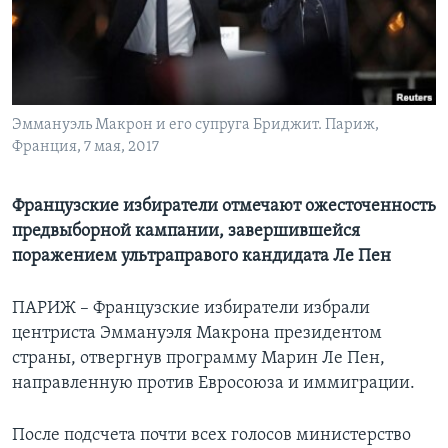
Learning English
СОЦИАЛЬНЫЕ СЕТИ
Эммануэль Макрон и его супруга Бриджит. Париж,
Франция, 7 мая, 2017
Языки
Французские избиратели отмечают ожесточенность
предвыборной кампании, завершившейся
поражением ультраправого кандидата Ле Пен
ПАРИЖ – Французские избиратели избрали
центриста Эммануэля Макрона президентом
страны, отвергнув программу Марин Ле Пен,
направленную против Евросоюза и иммиграции.
После подсчета почти всех голосов министерство