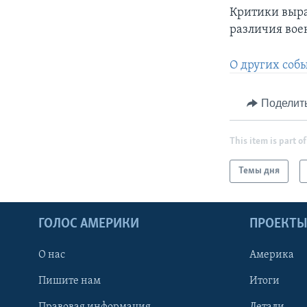
Критики выра
различия вое
О других соб
Поделит
This item is part of
Темы дня
ГОЛОС АМЕРИКИ
ПРОЕКТ
О нас
Америка
Пишите нам
Итоги