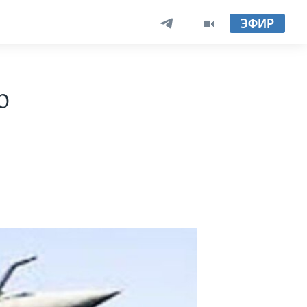
ЭФИР
о