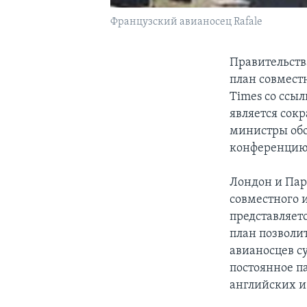
Французский авианосец Rafale
Правительств
план совмест
Times со ссы
является сок
министры обо
конференцию
Лондон и Пар
совместного 
представляет
план позволи
авианосцев с
постоянное п
английских и