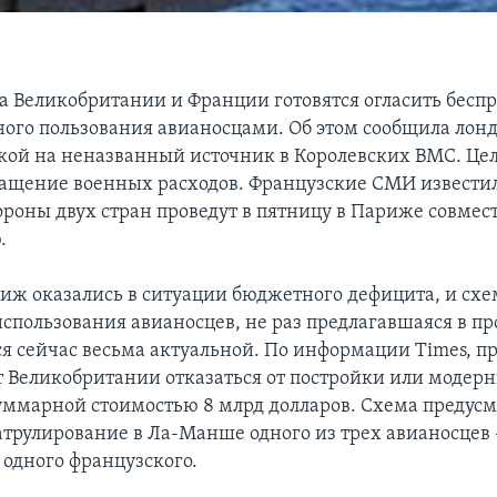
а Великобритании и Франции готовятся огласить бесп
ного пользования авианосцами. Об этом сообщила лонд
лкой на неназванный источник в Королевских ВМС. Це
ращение военных расходов. Французские СМИ известил
роны двух стран проведут в пятницу в Париже совмес
.
иж оказались в ситуации бюджетного дефицита, и схе
использования авианосцев, не раз предлагавшаяся в п
ся сейчас весьма актуальной. По информации Times, 
т Великобритании отказаться от постройки или модер
уммарной стоимостью 8 млрд долларов. Схема предус
атрулирование в Ла-Манше одного из трех авианосцев 
 одного французского.