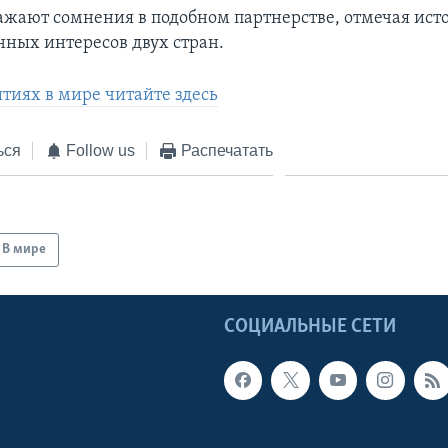
жают сомнения в подобном партнерстве, отмечая ист
нных интересов двух стран.
ытиях в мире читайте здесь
ься
Follow us
Распечатать
В мире
Ы
СОЦИАЛЬНЫЕ СЕТИ