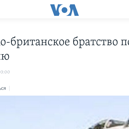
о-британское братство п
ию
03:00
ься