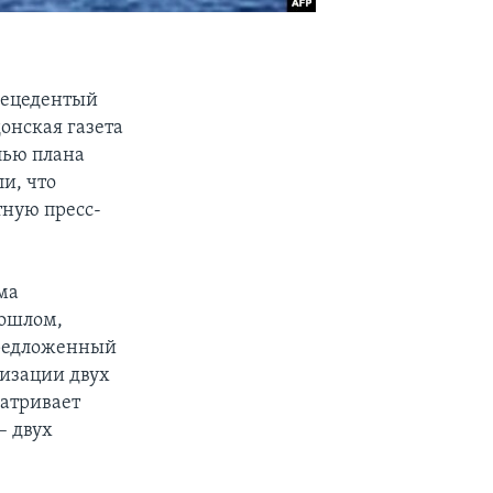
рецедентый
онская газета
лью плана
и, что
тную пресс-
ма
рошлом,
предложенный
низации двух
матривает
– двух