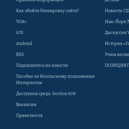
Правовая информация
Детали
Как обойти блокировку сайта?
Новости СШ
VOA+
Нью-Йорк 
iOS
Дискуссия 
Android
История «Г
RSS
Учим англ
Learning English
Подпишитесь на новости
ПОЗИЦИЯ 
Пособие по безопасному пользованию
СОЦИАЛЬНЫЕ СЕТИ
Интернетом
Доступная среда: Section 508
Вакансии
Приватность
Языки