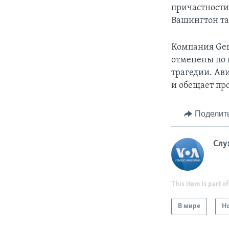
причастности
Вашингтон та
Компания Ger
отменены по 
трагедии. Ав
и обещает пр
Поделит
Слу
This item is part of
В мире
Н