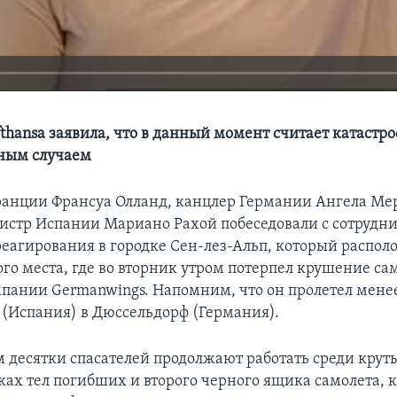
hansa заявила, что в данный момент считает катастро
ным случаем
анции Франсуа Олланд, канцлер Германии Ангела Ме
стр Испании Мариано Рахой побеседовали с сотрудн
реагирования в городке Сен-лез-Альп, который распол
ого места, где во вторник утром потерпел крушение са
пании Germanwings. Напомним, что он пролетел менее
 (Испания) в Дюссельдорф (Германия).
 десятки спасателей продолжают работать среди круты
ках тел погибших и второго черного ящика самолета, 