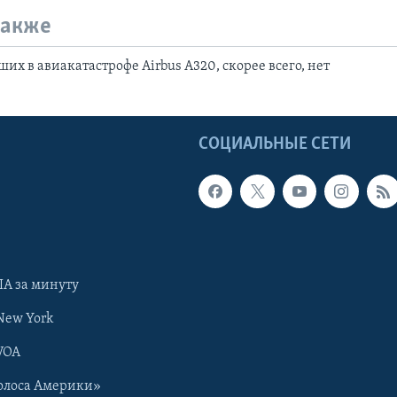
также
их в авиакатастрофе Airbus A320, скорее всего, нет
Ы
СОЦИАЛЬНЫЕ СЕТИ
А за минуту
New York
VOA
олоса Америки»