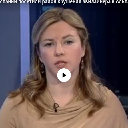
спании посетили район крушения авилайнера в Альп
No media source currently available