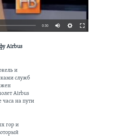
0:30
EMBED
SHARE
фу Airbus
ркель и
иками служб
ожен
молет Airbus
 часа на пути
х гор и
который