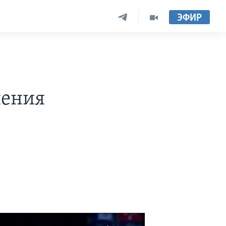
ЭФИР
шения