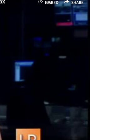
ах
EMBED
SHARE