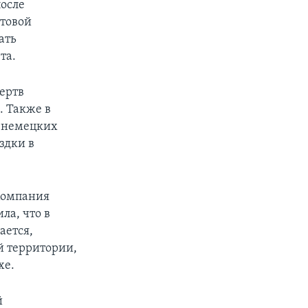
после
ртовой
ать
та.
жертв
. Также в
6 немецких
здки в
Компания
ла, что в
ается,
й территории,
хе.
й