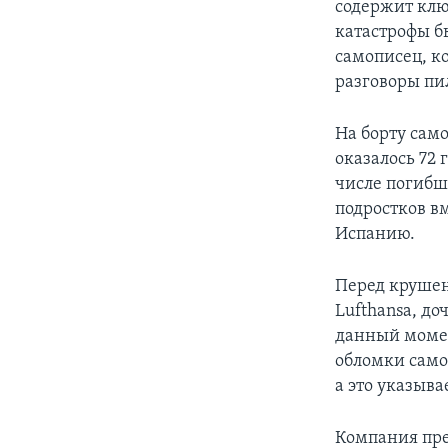
содержит клю
катастрофы б
самописец, к
разговоры пи
На борту сам
оказалось 72
числе погибш
подростков в
Испанию.
Перед крушен
Lufthansa, до
данный момен
обломки само
а это указывае
Компания пре