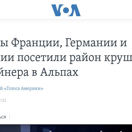
ы Франции, Германии и
ии посетили район кру
йнера в Альпах
ей «Голоса Америки»
:21
ься