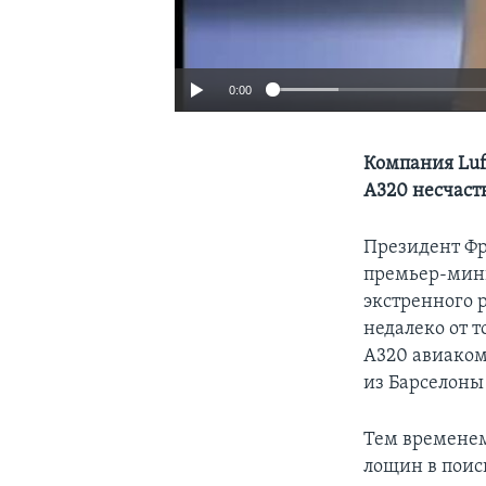
0:00
Компания Luft
A320 несчаст
Президент Фр
премьер-мини
экстренного 
недалеко от т
A320 авиаком
из Барселоны
Тем временем
лощин в поис