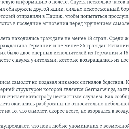
чевую информацию о полете. Спустя несколько часов 
ыл обнаружен другой ящик, сильно искореженный бо
оторый отправили в Париж, чтобы попытаться прослуш
лотов в последние мгновения перед крушением самоле
олета находились граждане не менее 18 стран. Среди 
 гражданина Германии и не менее 35 граждан Испании
их было двое оперных исполнителей из Германии и 1
месте с двумя учителями, которые возвращались из пое
ием самолет не подавал никаких сигналов бедствия. 
черней структурой которой является Germanwings, заяви
т считает катастрофу несчастным случаем. Как сообщ
лета оказались разбросаны по относительно небольшо
т на то, что самолет, скорее всего, не взорвался в возду
дупреждает, что пока любые упоминания о возможно