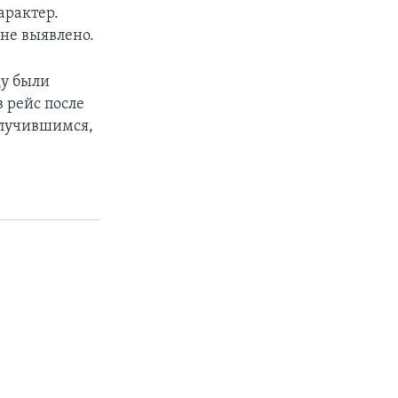
арактер.
 не выявлено.
ду были
 рейс после
случившимся,