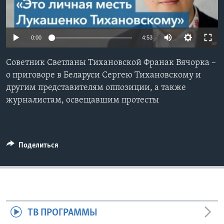
Learning English
0:00
4:53
СОЦИАЛЬНЫЕ СЕТИ
Советник Светланы Тихановской Франак Вячорка –
о приговоре в Беларуси Сергею Тихановскому и
другим представителям оппозиции, а также
Языки
журналистам, освещавшим протесты
Поделиться
ТВ ПРОГРАММЫ