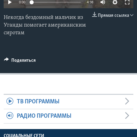
0:00
4:38
Learning English
Прямая ссылка
Некогда бездомный мальчик из
Уганды помогает американским
СОЦИАЛЬНЫЕ СЕТИ
сиротам
Языки
Поделиться
ТВ ПРОГРАММЫ
РАДИО ПРОГРАММЫ
СОЦИАЛЬНЫЕ СЕТИ