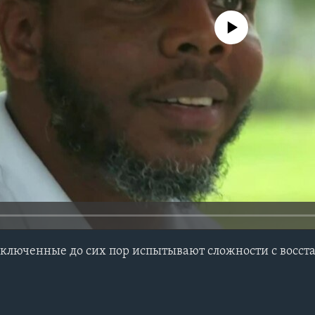
No media source currently avail
аключенные до сих пор испытывают сложности с восс