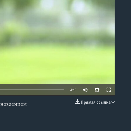
able
3:42
Прямая ссылка
тановлением
EMBED