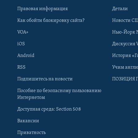
Правовая информация
Детали
Как обойти блокировку сайта?
Новости СШ
VOA+
Нью-Йорк 
iOS
Дискуссия 
Android
История «Г
RSS
Учим англ
Learning English
Подпишитесь на новости
ПОЗИЦИЯ 
Пособие по безопасному пользованию
СОЦИАЛЬНЫЕ СЕТИ
Интернетом
Доступная среда: Section 508
Вакансии
Приватность
Языки