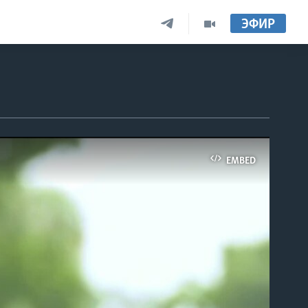
ЭФИР
EMBED