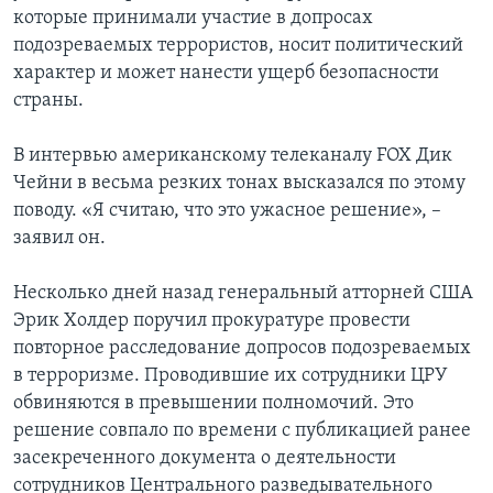
которые принимали участие в допросах
Learning English
подозреваемых террористов, носит политический
характер и может нанести ущерб безопасности
СОЦИАЛЬНЫЕ СЕТИ
страны.
В интервью американскому телеканалу FOX Дик
Чейни в весьма резких тонах высказался по этому
Языки
поводу. «Я считаю, что это ужасное решение», –
заявил он.
Несколько дней назад генеральный атторней США
Эрик Холдер поручил прокуратуре провести
повторное расследование допросов подозреваемых
в терроризме. Проводившие их сотрудники ЦРУ
обвиняются в превышении полномочий. Это
решение совпало по времени с публикацией ранее
засекреченного документа о деятельности
сотрудников Центрального разведывательного