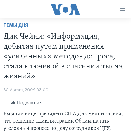
Линки
доступности
Перейти
ТЕМЫ ДНЯ
на
ГЛАВНОЕ
Дик Чейни: «Информация,
основной
ПРОГРАММЫ
контент
добытая путем применения
ПРОЕКТЫ
Перейти
АМЕРИКА
«усиленных» методов допроса,
к
ЭКСПЕРТИЗА
НОВОСТИ ЗА МИНУТУ
УЧИМ АНГЛИЙСКИЙ
стала ключевой в спасении тысяч
основной
ИНТЕРВЬЮ
ИТОГИ
НАША АМЕРИКАНСКАЯ ИСТОРИЯ
навигации
жизней»
Перейти
ФАКТЫ ПРОТИВ ФЕЙКОВ
ПОЧЕМУ ЭТО ВАЖНО?
А КАК В АМЕРИКЕ?
в
30 Август, 2009 03:00
ЗА СВОБОДУ ПРЕССЫ
ДИСКУССИЯ VOA
АРТЕФАКТЫ
поиск
Поделиться
УЧИМ АНГЛИЙСКИЙ
ДЕТАЛИ
АМЕРИКАНСКИЕ ГОРОДКИ
Бывший вице-президент США Дик Чейни заявил,
ВИДЕО
НЬЮ-ЙОРК NEW YORK
ТЕСТЫ
что решение администрации Обамы начать
ПОДПИСКА НА НОВОСТИ
АМЕРИКА. БОЛЬШОЕ ПУТЕШЕСТВИЕ
уголовный процесс по делу сотрудников ЦРУ,