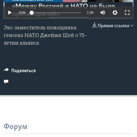
Learning English
0:00
1:39
Прямая ссылка
СОЦИАЛЬНЫЕ СЕТИ
Экс-заместитель помощника
генсека НАТО Джейми Шей о 75-
летии альянса
Языки
Поделиться
Форум