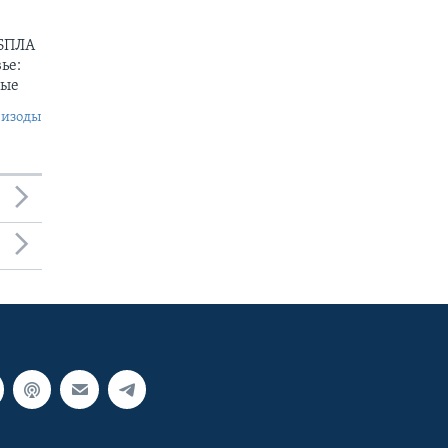
 БПЛА
ье:
ные
пизоды