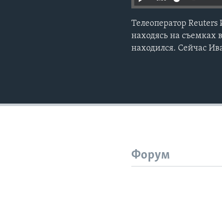
Телеоператор Reuters
находясь на съемках в
находился. Сейчас Ив
Форум