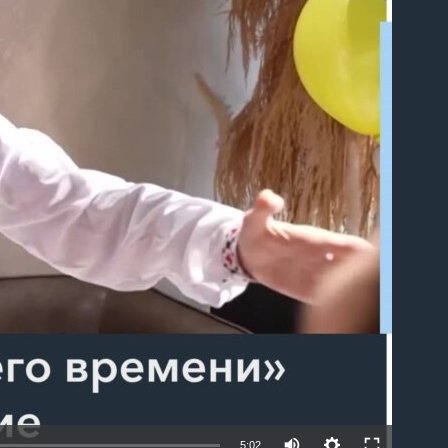
able
Auto
5:02