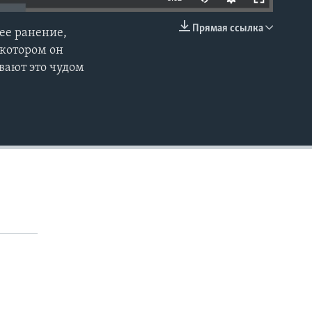
240p
Прямая ссылка
ее ранение,
EMBED
360p
 котором он
вают это чудом
480p
720p
1080p
480p