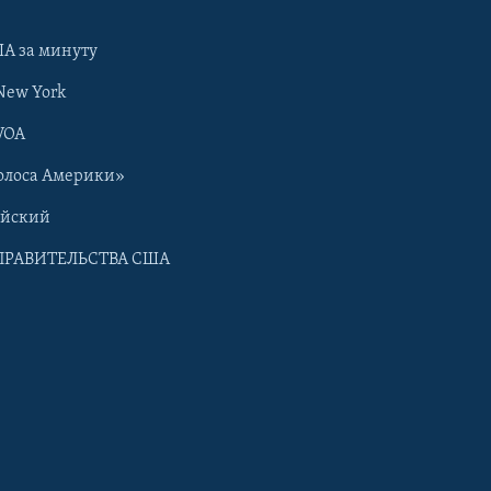
А за минуту
New York
VOA
олоса Америки»
ийский
ПРАВИТЕЛЬСТВА США