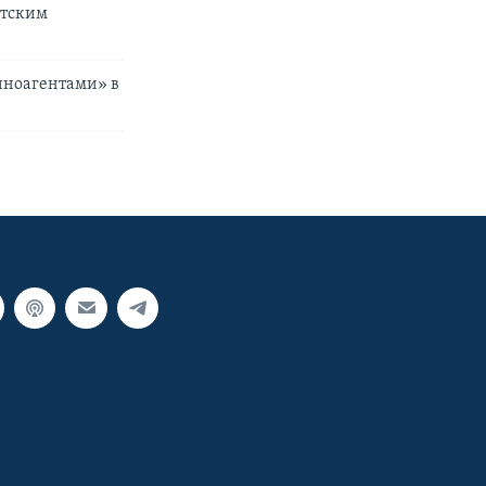
стским
иноагентами» в