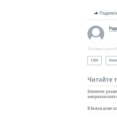
Поделит
Рад
This item is part of
США
Ново
Читайте 
Блинкен: разм
американских 
В Белом доме о