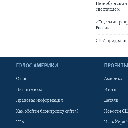
Петербургский
спектаклем
«Еще один реп
России
США предостав
ГОЛОС АМЕРИКИ
ПРОЕКТ
О нас
Америка
Пишите нам
Итоги
Правовая информация
Детали
Как обойти блокировку сайта?
Новости СШ
VOA+
Нью-Йорк 