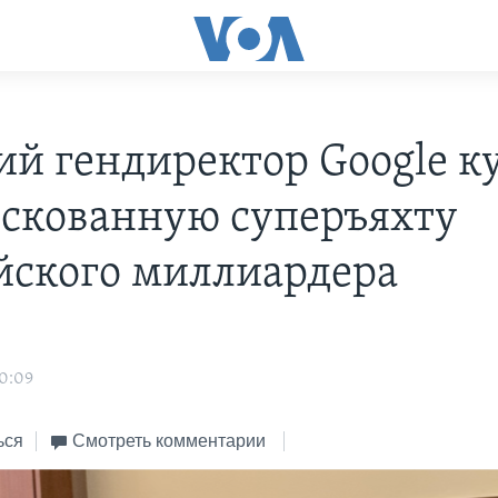
й гендиректор Google к
скованную суперъяхту
йского миллиардера
0:09
ься
Смотреть комментарии