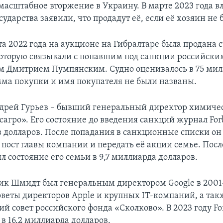
масштабное вторжение в Украину. В марте 2023 года в
сударства заявили, что продадут её, если её хозяин не 
та 2022 года на аукционе на Гибралтаре была продана 
оторую связывали с попавшим под санкции российски
 Дмитрием Пумпянским. Судно оценивалось в 75 ми
мма покупки и имя покупателя не были названы.
дрей Гурьев – бывший генеральный директор химиче
сагро». Его состояние до введения санкций журнал For
в долларов. После попадания в санкционные списки о
пост главы компании и передать её акции семье. Посл
 состояние его семьи в 9,7 миллиарда долларов.
ик Шмидт был генеральным директором Google в 2001–
оветы директоров Apple и крупных IT-компаний, а так
й совет российского фонда «Сколково». В 2023 году Fo
 в 16,2 миллиарда долларов.