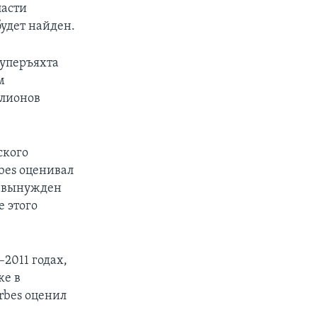
ласти
будет найден.
суперъяхта
м
ллионов
ского
bes оценивал
н вынужден
е этого
2011 годах,
же в
rbes оценил