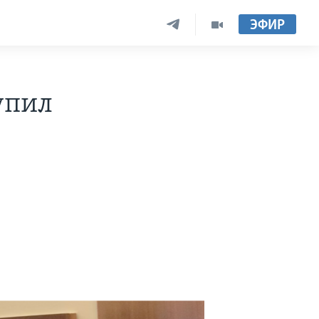
ЭФИР
упил