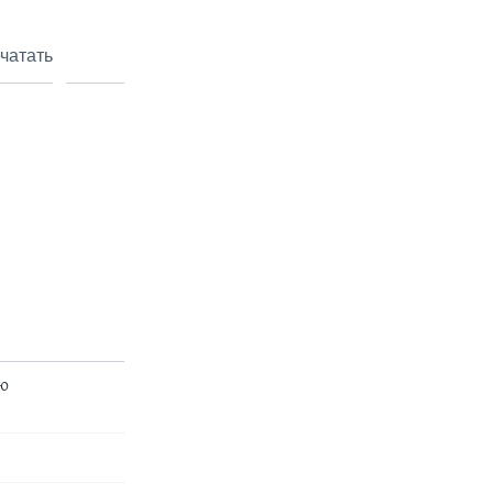
чатать
ю