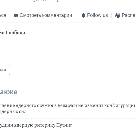
ься
Смотреть комментарии
Follow us
Распе
ио Свобода
сти
также
ещение ядерного оружия в Беларуси не изменит конфигураци
ядерных сил
судили ядерную риторику Путина