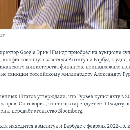
дт
ректор Google Эрик Шмидт приобрёл на аукционе су
, конфискованную властями Антигуа и Барбуд. Судно, 
канского министерства финансов, принадлежало по
е санкции российскому миллиардеру Александру Гур
ённых Штатов утверждали, что Гурьев купил яхту в 201
ларов. Он говорил, что только арендует её. Шмидту о
иона, передаёт агентство Bloomberg.
хта находится в Антигуа и Барбуде с февраля 2022-го, 