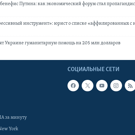
 бенефис Путина: как экономический форум стал пропаганди
рессивный инструмент»: юрист о списке «аффилированных с 
ят Украине гуманитарную помощь на 205 млн долларов
Ы
СОЦИАЛЬНЫЕ СЕТИ
А за минуту
New York