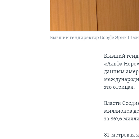
Бывший гендиректор Google Эрик Шми
Бывший генди
«Альфа Неро»
данным амери
международны
это отрицал.
Власти Соедин
миллионов дол
за $67,6 милл
81-метровая я