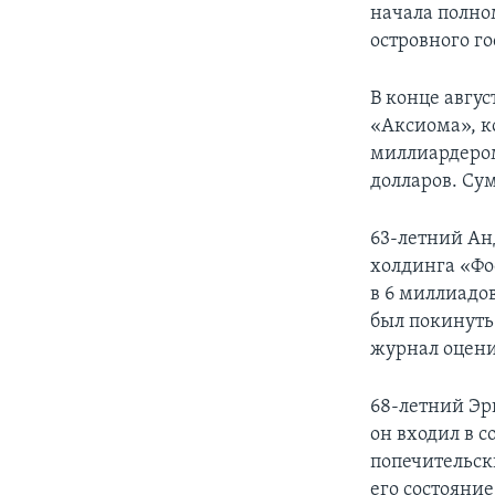
начала полно
островного го
В конце авгус
«Аксиома», к
миллиардером
долларов. Су
63-летний Ан
холдинга «Фо
в 6 миллиадо
был покинуть 
журнал оценил
68-летний Эр
он входил в с
попечительски
его состояние