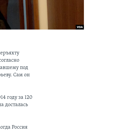
перъяхту
согласно
павшему под
ьеву. Сам он
4 году за 120
на досталась
когда Россия