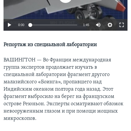
Learning English
0:00
1:45
СОЦИАЛЬНЫЕ СЕТИ
Репортаж из специальной лаборатории
Языки
ВАШИНГТОН —
Во Франции международная
группа экспертов продолжает изучать в
специальной лаборатории фрагмент другого
малазийского «Боинга», пропавшего над
Индийским океаном полтора года назад. Этот
фрагмент выбросило на берег на французском
острове Реюньон. Эксперты осматривают обломок
невооруженным глазом и при помощи мощных
микроскопов.