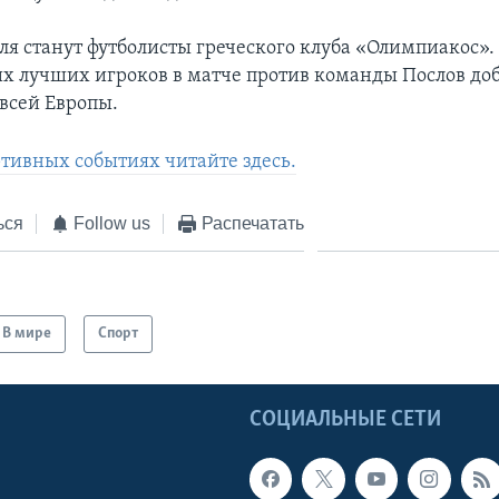
ля станут футболисты греческого клуба «Олимпиакос».
их лучших игроков в матче против команды Послов доб
 всей Европы.
ртивных событиях читайте здесь.
ься
Follow us
Распечатать
В мире
Спорт
Ы
СОЦИАЛЬНЫЕ СЕТИ