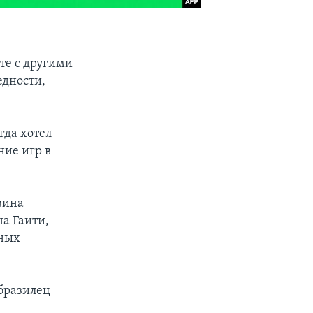
те с другими
едности,
гда хотел
ние игр в
вина
а Гаити,
пных
 бразилец