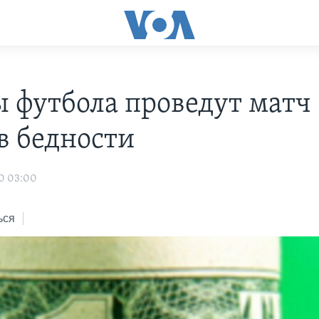
ы футбола проведут матч
в бедности
0 03:00
ься