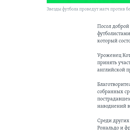
Звезды футбола проведут матч против б
Посол доброй
футболистами
который состо
Уроженец Кот 
принять участ
английской пр
Благотворите
собранных ср
пострадавшем
наводнений в
Среди других 
Рональдо и ф