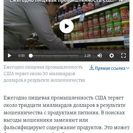
Ежегодно пищевая промышленность США теряет около 30 миллиардов долларов в результате мошенничества
Learning English
No media source currently available
СОЦИАЛЬНЫЕ СЕТИ
Языки
0:00
1:28
Ежегодно пищевая промышленность
Прямая ссылка
США теряет около 30 миллиардов
долларов в результате мошенничества
Ежегодно пищевая промышленность США теряет
около тридцати миллиардов долларов в результате
мошенничества с продуктами питания. В поисках
выгоды мошенники заменяют или
фальсифицируют содержание продуктов. Это может