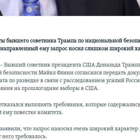
ты бывшего советника Трампа по национальной безоп
о направленный ему запрос носил слишком широкий х
 Бывший советник президента США Дональда Трампа
 безопасности Майкл Флинн согласился передать док
та по разведке в связи с расследованием усилий Росси
яния на прошлогодние выборы в США.
отказался выполнять требования, которые содержались
 ему повестке комитета.
заявили, что запрос наносил очень широкий характер в
 него требовалось.