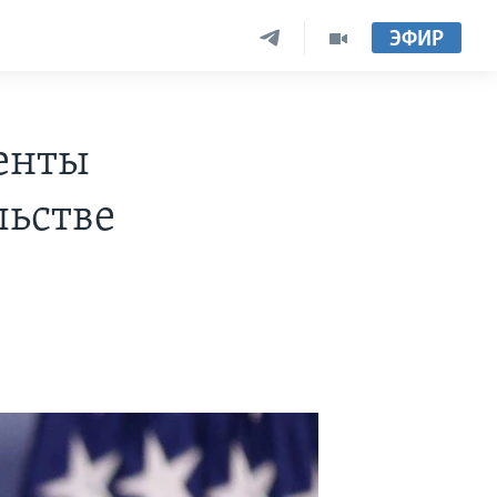
ЭФИР
менты
льстве