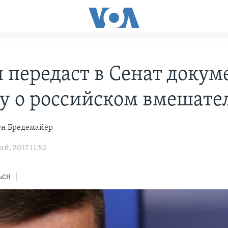
 передаст в Сенат доку
лу о российском вмешате
ен Бредемайер
й, 2017 11:52
ься