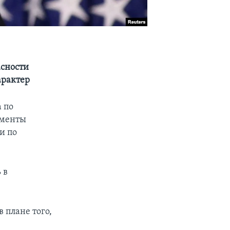
асности
арактер
 по
ументы
и по
 в
 плане того,