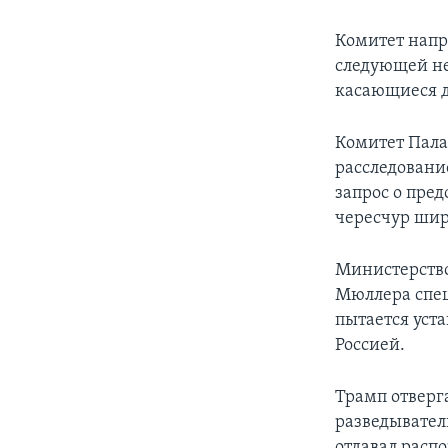
Комитет напр
следующей не
касающиеся 
Комитет Пала
расследовани
запрос о пре
чересчур шир
Министерство
Мюллера спец
пытается уст
Россией.
Трамп отверг
разведывател
отдавал расп