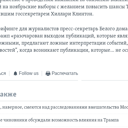
 на ноябрьские выборы с желанием повысить шансы 
ывшим госсекретарем Хиллари Клинтон.
рифинге для журналистов пресс-секретарь Белого дом
Трамп «разочарован выходом публикаций, которые явл
ожными, предлагают ложные интерпретации событий
востей”, когда возникают публикации, которые… не о
ься
Follow us
Распечатать
также
и, наверное, смеются над расследованиями вмешательства Мо
ие чиновники обсуждали возможность влияния на Трампа