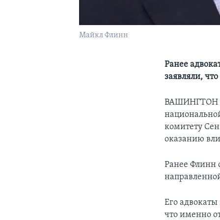
Майкл Флинн
Ранее адвока
заявляли, чт
ВАШИНГТОН –
национальной
комитету Сена
оказанию вли
Ранее Флинн 
направленной
Его адвокаты 
что именно от