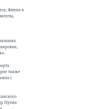
тся, Флинн к
ументы,
отклонил
улирован,
ь».
берта
орое также
ампа с
канского
ир Путин
я,