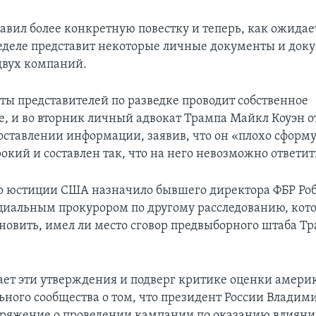
авил более конкретную повестку и теперь, как ожидае
деле представит некоторые личные документы и док
двух компаний.
ты представителей по разведке проводит собственное
е, и во вторник личный адвокат Трампа Майкл Коуэн 
доставлении информации, заявив, что он «плохо сформ
окий и составлен так, что на него невозможно ответит
 юстиции США назначило бывшего директора ФБР Ро
иальным прокурором по другому расследованию, кот
ановить, имел ли место сговор предвыборного штаба Тр
ает эти утверждения и подверг критике оценки амери
ьного сообщества о том, что президент России Владим
оряжение о проведении кампании по оказанию влияни