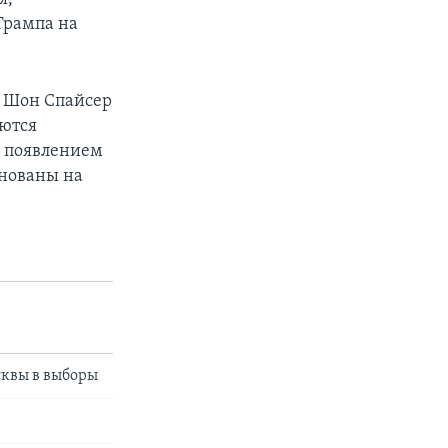
Трампа на
а Шон Спайсер
яются
, появлением
снованы на
сквы в выборы