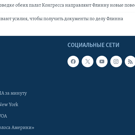
зведке обеих палат Конгресса направляют Флинну новые пове
вают усилия, чтобы получить документы по делу Флинна
Ы
СОЦИАЛЬНЫЕ СЕТИ
А за минуту
New York
VOA
олоса Америки»