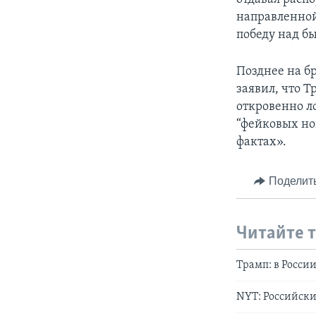
направленной
победу над б
Позднее на б
заявил, что 
откровенно л
“фейковых но
фактах».
Поделит
Читайте 
Трамп: в Росси
NYT: Российск