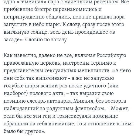
одна «семейная» пара с маленьким ребенком. Все
прибывшие быстро перезнакомились и
непринужденно общались, пока не пришла пора
запустить в небо шары. К слову, сразу после этого
выглянуло солнце, весь день просидевшее «в
засаде». Словно по заказу.
Как известно, далеко не все, включая Российскую
православную церковь, настроены терпимо к
представителям сексуальных меньшинств. «А чего
они себя так выпячивают – я же не запускаю
голубые шары всякий раз после удачного (или
наоборот) полового акта, – так выразил свою
позицию слесарь автопарка Михаил, без восторга
наблюдавший за радужным флешмобом. – Может,
если бы все эти геи и трансексуалы поменьше
обращали на себя внимание, то и отношение к ним
было бы другое».