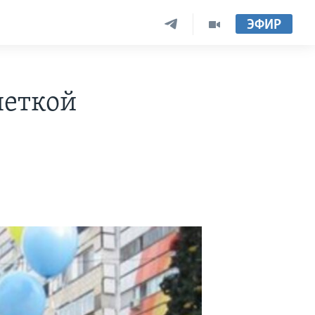
ЭФИР
шеткой