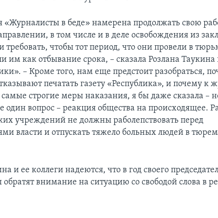
 «Журналисты в беде» намерена продолжать свою раб
правлении, в том числе и в деле освобождения из за
 требовать, чтобы тот период, что они провели в тюрь
ли им как отбывание срока, – сказала Розлана Таукина
ки». – Кроме того, нам еще предстоит разобраться, п
тказывают печатать газету «Республика», и почему к 
самые строгие меры наказания, я бы даже сказала – 
ще один вопрос – реакция общества на происходящее. Р
их учреждений не должны раболепствовать перед
ями власти и отпускать тяжело больных людей в тюре
на и ее коллеги надеются, что в год своего председате
 обратят внимание на ситуацию со свободой слова в р