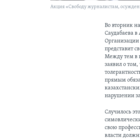
Акция «Свободу журналистам, осужден
Во вторник н
Саудабаева в 
Организации 
представит св
Между тем в 
заявил о том
толерантность
прямым обяза
казахстански
нарушении за
Случилось это
симовлически
свою професс
власти должн