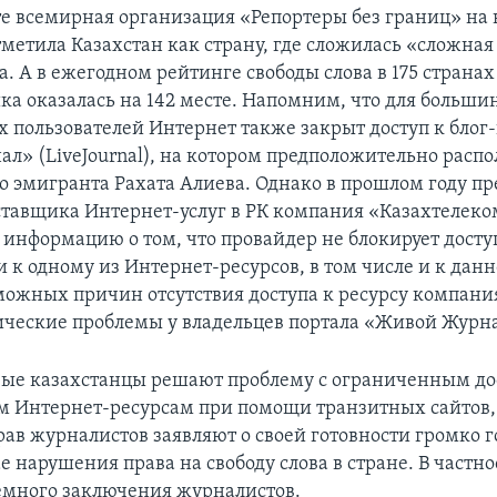
те всемирная организация «Репортеры без границ» на
метила Казахстан как страну, где сложилась «сложная
а. А в ежегодном рейтинге свободы слова в 175 страна
ка оказалась на 142 месте. Напомним, что для больши
х пользователей Интернет также закрыт доступ к блог
л» (LiveJournal), на котором предположительно распо
о эмигранта Рахата Алиева. Однако в прошлом году пр
ставщика Интернет-услуг в РК компания «Казахтелеко
 информацию о том, что провайдер не блокирует досту
 к одному из Интернет-ресурсов, в том числе и к данн
можных причин отсутствия доступа к ресурсу компания
ические проблемы у владельцев портала «Живой Журна
вые казахстанцы решают проблему с ограниченным до
 Интернет-ресурсам при помощи транзитных сайтов,
ав журналистов заявляют о своей готовности громко г
 нарушения права на свободу слова в стране. В частно
емного заключения журналистов.