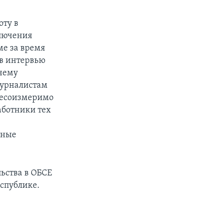
оту в
ключения
ме за время
 в интервью
очему
журналистам
несоизмеримо
аботники тех
мные
льства в ОБСЕ
еспублике.