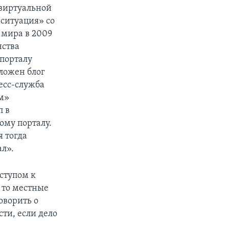
 виртуальной
 ситуация» со
х мира в 2009
нства
-порталу
ложен блог
есс-служба
м»
п в
ому порталу.
 тогда
л».
ступом к
 то местные
оворить о
сти, если дело