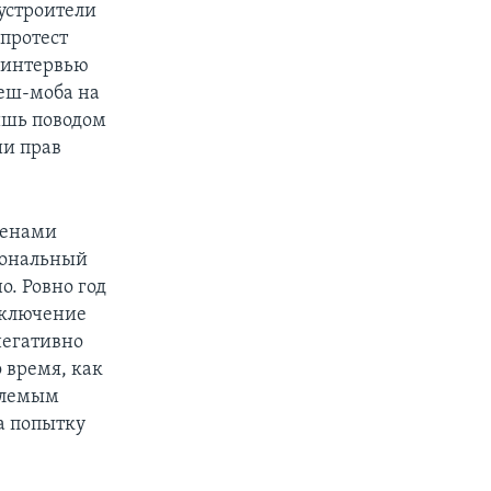
устроители
протест
 интервью
леш-моба на
ишь поводом
ии прав
менами
иональный
о. Ровно год
аключение
негативно
о время, как
емлемым
а попытку