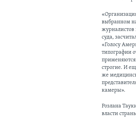
«Организация
выбранном на
журналистов и
суда, засчита
«Голосу Амери
типографии о
применяются 
строгие. И е
же медицинск
представител
камеры».
Розлана Тауки
власти страны