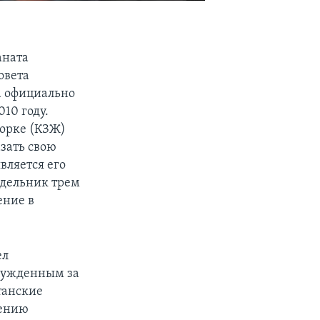
аната
овета
а официально
010 году.
Йорке (КЗЖ)
зать свою
вляется его
едельник трем
ение в
ел
сужденным за
танские
нению