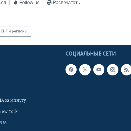
ься
Follow us
Распечатать
СНГ и регионы
Ы
СОЦИАЛЬНЫЕ СЕТИ
А за минуту
New York
VOA