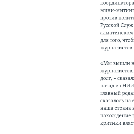
координатора
мини-митинга
против полит
Русской Служ
алматинском 
для того, чт
журналистов 
«Мы вышли на
журналистов,
долг, – сказа
назад из НИИ
главный реда
сказалось на 
наша страна 
нахождение в
критики влас