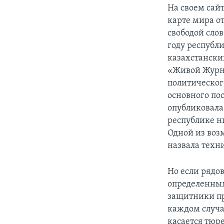
На своем сай
карте мира от
свободой слов
году республи
казахстански
«Живой Журна
политическог
основного по
опубликовала
республике ни
Одной из воз
назвала техн
Но если рядо
определенным
защитники пр
каждом случае
касается тюр