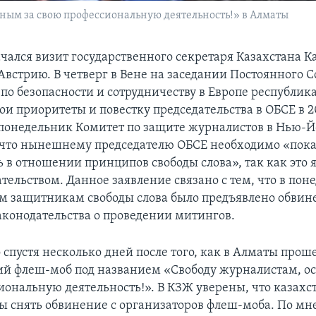
ным за свою профессиональную деятельность!» в Алматы
ачался визит государственного секретаря Казахстана К
Австрию. В четверг в Вене на заседании Постоянного С
по безопасности и сотрудничеству в Европе республик
ои приоритеты и повестку председательства в ОБСЕ в 2
понедельник Комитет по защите журналистов в Нью-
, что нынешнему председателю ОБСЕ необходимо «пока
 в отношении принципов свободы слова», так как это я
тельством. Данное заявление связано с тем, что в пон
м защитникам свободы слова было предъявлено обвин
конодательства о проведении митингов.
 спустя несколько дней после того, как в Алматы прош
й флеш-моб под названием «Свободу журналистам, о
иональную деятельность!». В КЗЖ уверены, что казахс
ы снять обвинение с организаторов флеш-моба. По м