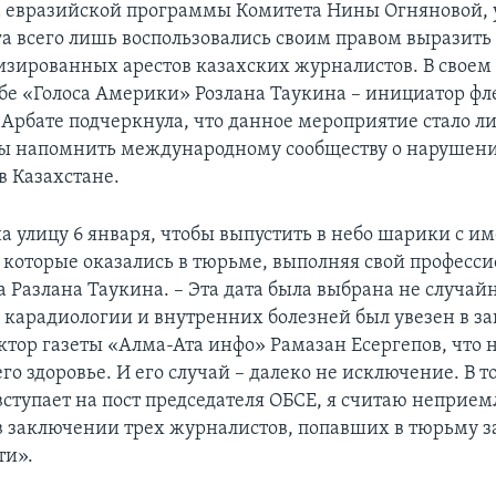
 евразийской программы Комитета Нины Огняновой, 
 всего лишь воспользовались своим правом выразить 
изированных арестов казахских журналистов. В своем
бе «Голоса Америки» Розлана Таукина – инициатор ф
Арбате подчеркнула, что данное мероприятие стало л
обы напомнить международному сообществу о нарушен
в Казахстане.
 улицу 6 января, чтобы выпустить в небо шарики с и
 которые оказались в тюрьме, выполняя свой професс
ла Разлана Таукина. – Эта дата была выбрана не случайн
 карадиологии и внутренних болезней был увезен в з
ктор газеты «Алма-Ата инфо» Рамазан Есергепов, что 
его здоровье. И его случай – далеко не исключение. В т
вступает на пост председателя ОБСЕ, я считаю непри
 заключении трех журналистов, попавших в тюрьму з
ти».