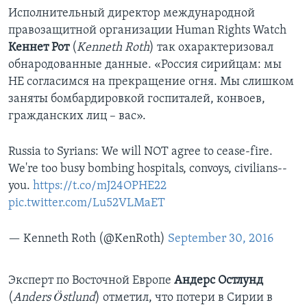
Исполнительный директор международной
правозащитной организации Human Rights Watch
Кеннет Рот
(
Kenneth Roth
) так охарактеризовал
обнародованные данные. «Россия сирийцам: мы
НЕ согласимся на прекращение огня. Мы слишком
заняты бомбардировкой госпиталей, конвоев,
гражданских лиц – вас».
Russia to Syrians: We will NOT agree to cease-fire.
We're too busy bombing hospitals, convoys, civilians--
you.
https://t.co/mJ24OPHE22
pic.twitter.com/Lu52VLMaET
— Kenneth Roth (@KenRoth)
September 30, 2016
Эксперт по Восточной Европе
Андерс Остлунд
(
Anders Östlund
) отметил, что потери в Сирии в