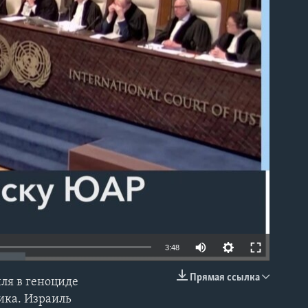
able
3:48
Прямая ссылка
ля в геноциде
EMBED
ика. Израиль