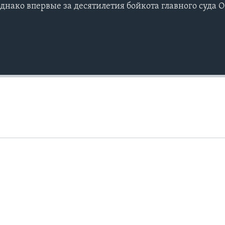
днако впервые за десятилетия бойкота главного суда 