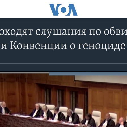
роходят слушания по об
и Конвенции о геноциде