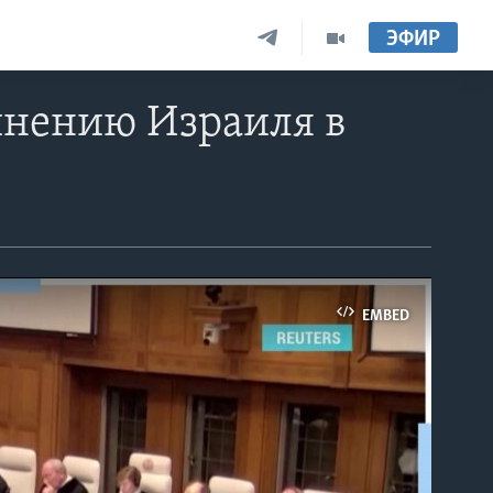
ЭФИР
винению Израиля в
EMBED