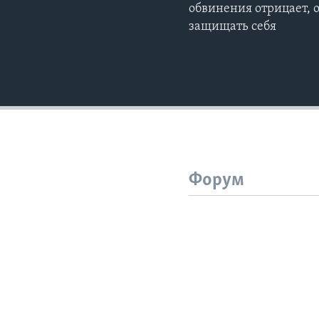
обвинения отрицает, о
защищать себя
Форум