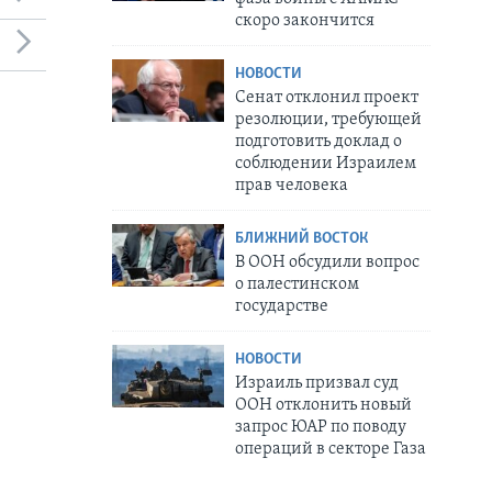
скоро закончится
НОВОСТИ
Сенат отклонил проект
резолюции, требующей
подготовить доклад о
соблюдении Израилем
прав человека
БЛИЖНИЙ ВОСТОК
В ООН обсудили вопрос
о палестинском
государстве
НОВОСТИ
Израиль призвал суд
ООН отклонить новый
запрос ЮАР по поводу
операций в секторе Газа