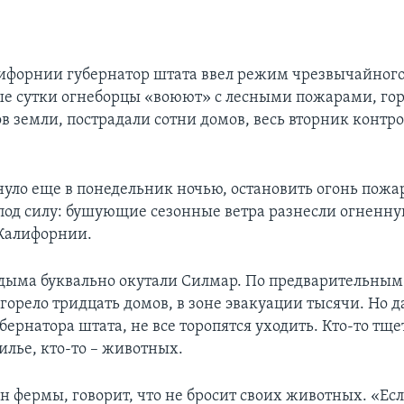
форнии губернатор штата ввел режим чрезвычайного
ые сутки огнеборцы «воюют» с лесными пожарами, гор
в земли, пострадали сотни домов, весь вторник контр
уло еще в понедельник ночью, остановить огонь пож
 под силу: бушующие сезонные ветра разнесли огненн
Калифорнии.
 дыма буквально окутали Силмар. По предварительным
сгорело тридцать домов, в зоне эвакуации тысячи. Но 
бернатора штата, не все торопятся уходить. Кто-то тщ
илье, кто-то – животных.
н фермы, говорит, что не бросит своих животных. «Есл