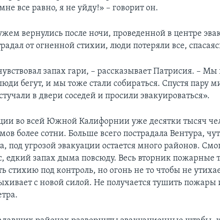
мне все равно, я не уйду!» – говорит он.
ужем вернулись после ночи, проведенной в центре эва
радал от огненной стихии, люди потеряли все, спасаяс
увствовал запах гари, – рассказывает Патрисия. – Мы
люди бегут, и мы тоже стали собираться. Спустя пару м
стучали в двери соседей и просили эвакуироваться».
ации во всей Южной Калифорнии уже десятки тысяч че
мов более сотни. Больше всего пострадала Вентура, чу
а, под угрозой эвакуации остается много районов. Смо
, едкий запах дыма повсюду. Весь вторник пожарные 
ь стихию под контроль, но огонь не то чтобы не утихает
ыхивает с новой силой. Не получается тушить пожары и
етра.