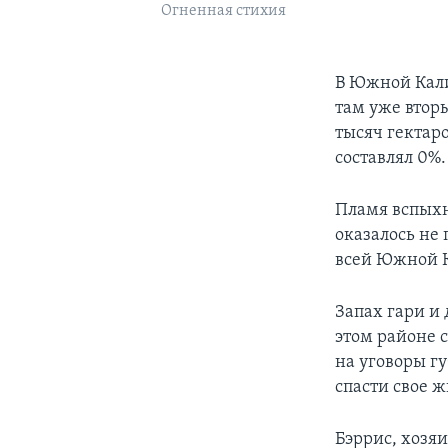
Огненная стихия
В Южной Кали
там уже втор
тысяч гектаро
составлял 0%.
Пламя вспыхн
оказалось не
всей Южной 
Запах гари и
этом районе 
на уговоры гу
спасти свое ж
Бэррис, хозяи