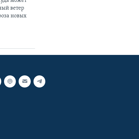
куда может
ный ветер
роза новых