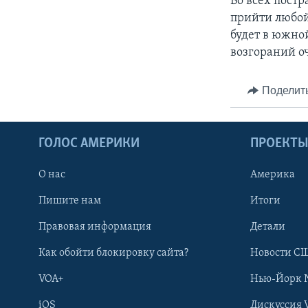
Во всех пост
прийти любой
будет в южно
возгораний о
Поделит
ГОЛОС АМЕРИКИ
ПРОЕКТ
О нас
Америка
Пишите нам
Итоги
Правовая информация
Детали
Как обойти блокировку сайта?
Новости СШ
VOA+
Нью-Йорк 
iOS
Дискуссия 