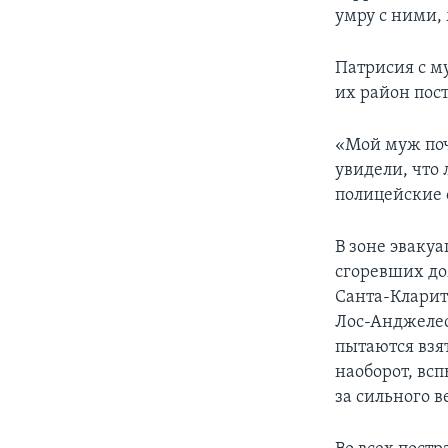
умру с ними, 
Патрисия с м
их район пост
«Мой муж поч
увидели, что 
полицейские 
В зоне эваку
сгоревших до
Санта-Кларит
Лос-Анджелес
пытаются взят
наоборот, всп
за сильного в