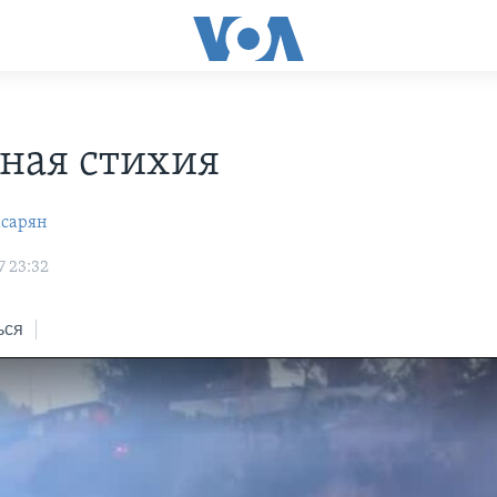
ная стихия
асарян
7 23:32
ься