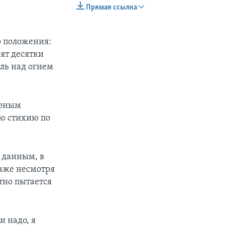
Прямая ссылка
EMBED
SHARE
 положения:
ят десятки
оль над огнем
арным
ую стихию по
 данным, в
даже несмотря
етно пытается
и надо, я