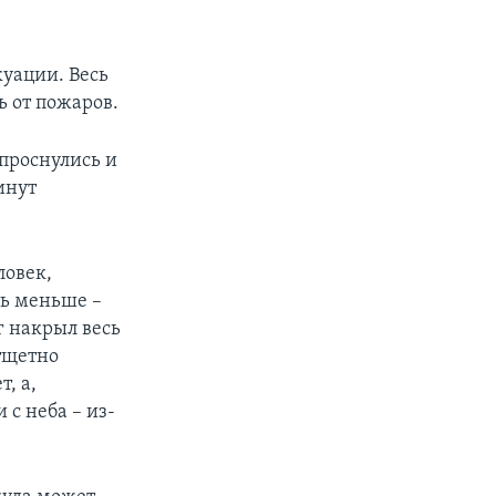
куации. Весь
ь от пожаров.
 проснулись и
инут
ловек,
ть меньше –
г накрыл весь
тщетно
, а,
 с неба – из-