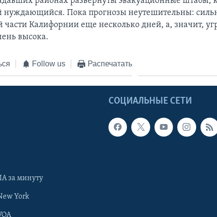
радавших районах развернуты эвакуационные штабы, 
 нуждающийся. Пока прогнозы неутешительны: силь
й части Калифорнии еще несколько дней, а, значит, уг
чень высока.
ься
Follow us
Распечатать
Ы
СОЦИАЛЬНЫЕ СЕТИ
А за минуту
New York
VOA