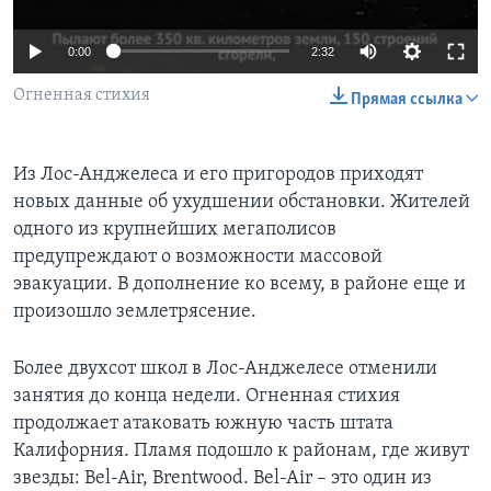
Learning English
0:00
2:32
Огненная стихия
СОЦИАЛЬНЫЕ СЕТИ
Прямая ссылка
Из Лос-Анджелеса и его пригородов приходят
Языки
новых данные об ухудшении обстановки. Жителей
одного из крупнейших мегаполисов
предупреждают о возможности массовой
эвакуации. В дополнение ко всему, в районе еще и
произошло землетрясение.
Более двухсот школ в Лос-Анджелесе отменили
занятия до конца недели. Огненная стихия
продолжает атаковать южную часть штата
Калифорния. Пламя подошло к районам, где живут
звезды: Bel-Air, Brentwood. Bel-Air – это один из