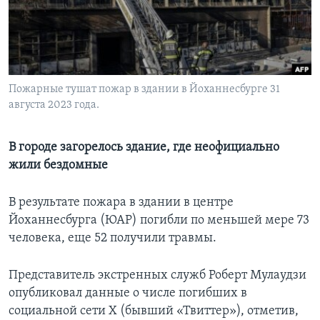
Learning English
СОЦИАЛЬНЫЕ СЕТИ
Пожарные тушат пожар в здании в Йоханнесбурге 31
августа 2023 года.
Языки
В городе загорелось здание, где неофициально
жили бездомные
В результате пожара в здании в центре
Йоханнесбурга (ЮАР) погибли по меньшей мере 73
человека, еще 52 получили травмы.
Представитель экстренных служб Роберт Мулаудзи
опубликовал данные о числе погибших в
социальной сети X (бывший «Твиттер»), отметив,