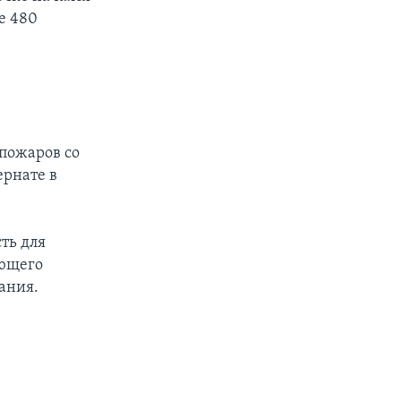
е 480
 пожаров со
ернате в
ть для
ающего
ания.