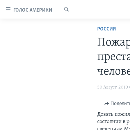
Линки
ГОЛОС АМЕРИКИ
доступности
Поиск
Перейти
ГЛАВНОЕ
РОССИЯ
на
ПРОГРАММЫ
основной
Пожар
контент
ПРОЕКТЫ
АМЕРИКА
Перейти
прест
ЭКСПЕРТИЗА
НОВОСТИ ЗА МИНУТУ
УЧИМ АНГЛИЙСКИЙ
к
основной
ИНТЕРВЬЮ
ИТОГИ
НАША АМЕРИКАНСКАЯ ИСТОРИЯ
челов
навигации
ФАКТЫ ПРОТИВ ФЕЙКОВ
ПОЧЕМУ ЭТО ВАЖНО?
А КАК В АМЕРИКЕ?
Перейти
30 Август, 2010
в
ЗА СВОБОДУ ПРЕССЫ
ДИСКУССИЯ VOA
АРТЕФАКТЫ
поиск
УЧИМ АНГЛИЙСКИЙ
ДЕТАЛИ
АМЕРИКАНСКИЕ ГОРОДКИ
Поделит
ВИДЕО
НЬЮ-ЙОРК NEW YORK
ТЕСТЫ
Девять пожил
ПОДПИСКА НА НОВОСТИ
АМЕРИКА. БОЛЬШОЕ
состоянии в р
ПУТЕШЕСТВИЕ
сведениям МЧ