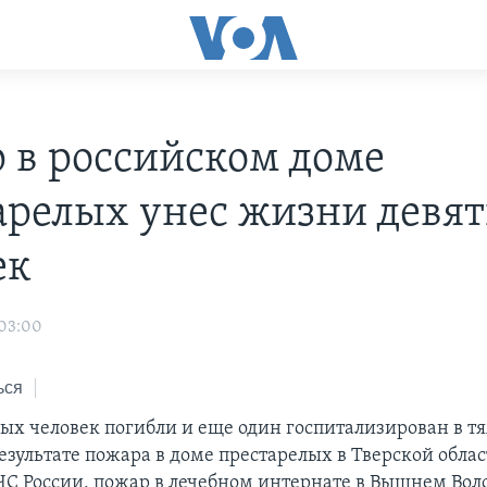
 в российском доме
арелых унес жизни девя
ек
 03:00
ься
ых человек погибли и еще один госпитализирован в т
езультате пожара в доме престарелых в Тверской облас
С России, пожар в лечебном интернате в Вышнем Вол