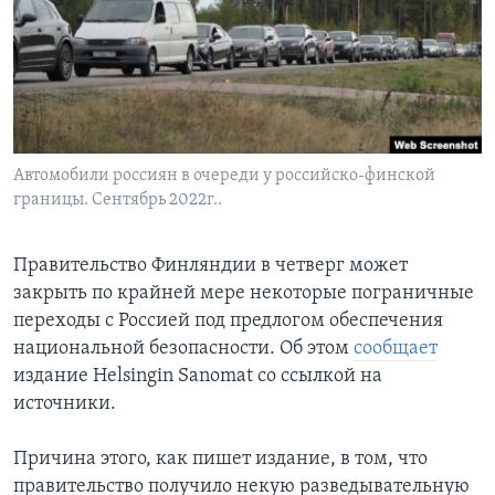
Learning English
СОЦИАЛЬНЫЕ СЕТИ
Автомобили россиян в очереди у российско-финской
границы. Сентябрь 2022г..
Языки
Правительство Финляндии в четверг может
закрыть по крайней мере некоторые пограничные
переходы с Россией под предлогом обеспечения
национальной безопасности. Об этом
сообщает
издание Helsingin Sanomat со ссылкой на
источники.
Причина этого, как пишет издание, в том, что
правительство получило некую разведывательную