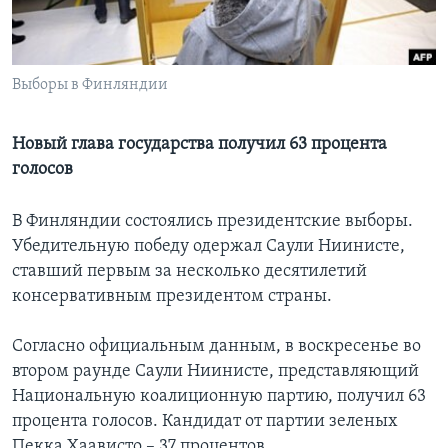
Learning English
Выборы в Финляндии
СОЦИАЛЬНЫЕ СЕТИ
Новый глава государства получил 63 процента
голосов
Языки
В Финляндии состоялись президентские выборы.
Убедительную победу одержал Саули Ниинисте,
ставший первым за несколько десятилетий
консервативным президентом страны.
Согласно официальным данным, в воскресенье во
втором раунде Саули Ниинисте, представляющий
Национальную коалиционную партию, получил 63
процента голосов. Кандидат от партии зеленых
Пекка Хаависто – 37 процентов.