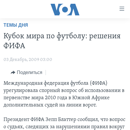
Линки
доступности
Перейти
ТЕМЫ ДНЯ
на
ГЛАВНОЕ
Кубок мира по футболу: решения
основной
ПРОГРАММЫ
контент
ФИФА
ПРОЕКТЫ
Перейти
АМЕРИКА
к
03 Декабрь, 2009 03:00
ЭКСПЕРТИЗА
НОВОСТИ ЗА МИНУТУ
УЧИМ АНГЛИЙСКИЙ
основной
Поделиться
ИНТЕРВЬЮ
ИТОГИ
НАША АМЕРИКАНСКАЯ ИСТОРИЯ
навигации
Перейти
ФАКТЫ ПРОТИВ ФЕЙКОВ
Международная федерация футбола (ФИФА)
ПОЧЕМУ ЭТО ВАЖНО?
А КАК В АМЕРИКЕ?
в
урегулировала спорный вопрос об использовании в
ЗА СВОБОДУ ПРЕССЫ
ДИСКУССИЯ VOA
АРТЕФАКТЫ
поиск
первенстве мира 2010 года в Южной Африке
УЧИМ АНГЛИЙСКИЙ
ДЕТАЛИ
АМЕРИКАНСКИЕ ГОРОДКИ
дополнительных судей на линии ворот.
ВИДЕО
НЬЮ-ЙОРК NEW YORK
ТЕСТЫ
Президент ФИФА Зепп Блаттер сообщил, что вопрос
ПОДПИСКА НА НОВОСТИ
АМЕРИКА. БОЛЬШОЕ ПУТЕШЕСТВИЕ
о судьях, следящих за нарушениями правил вокруг