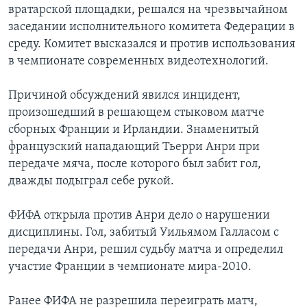
вратарской площадки, решался на чрезвычайном
Learning English
заседании исполнительного комитета Федерации в
среду. Комитет высказался и против использования
в чемпионате современных видеотехнологий.
СОЦИАЛЬНЫЕ СЕТИ
Причиной обсуждений явился инцидент,
произошедший в решающем стыковом матче
Языки
сборных Франции и Ирландии. Знаменитый
французский нападающий Тьерри Анри при
передаче мяча, после которого был забит гол,
дважды подыграл себе рукой.
ФИФА открыла против Анри дело о нарушении
дисциплины. Гол, забитый Уильямом Галласом с
передачи Анри, решил судьбу матча и определил
участие Франции в чемпионате мира-2010.
Ранее ФИФА не разрешила переиграть матч,