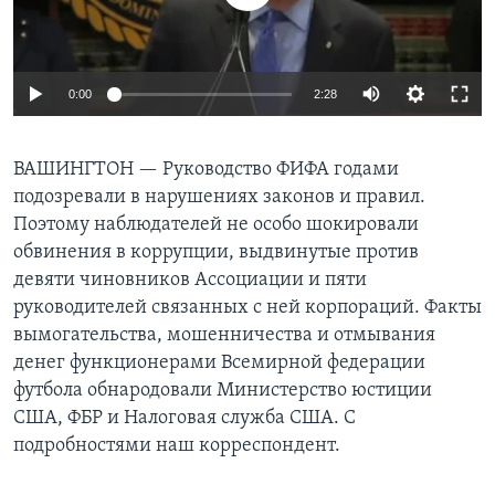
Learning English
0:00
2:28
СОЦИАЛЬНЫЕ СЕТИ
ВАШИНГТОН —
Руководство ФИФА годами
подозревали в нарушениях законов и правил.
Языки
Поэтому наблюдателей не особо шокировали
обвинения в коррупции, выдвинутые против
девяти чиновников Ассоциации и пяти
руководителей связанных с ней корпораций. Факты
вымогательства, мошенничества и отмывания
денег функционерами Всемирной федерации
футбола обнародовали Министерство юстиции
США, ФБР и Налоговая служба США. С
подробностями наш корреспондент.