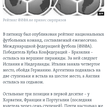
Learning English
Рейтинг ФИФА не принес сюрпризов
СОЦИАЛЬНЫЕ СЕТИ
В пятницу был опубликован рейтинг национальных
футбольных команд, составляемый ежемесячно.
Языки
Международной федерацией футбола (ФИФА).
Победитель Кубка Конфедераций – Бразилия –
осталась на вершине пирамиды. За ней следуют
Испания и Нидерланды. Италия заняла четвертое
место, обойдя Германию. Аргентина поднялась на
две ступеньки и встала на шестое место, а Англия
осталась на седьмом.
Остальные три позиции в первой десятке – у
Хорватии, Франции и Португалии (последняя
взлетела через семь ступеней). Почти настолько же