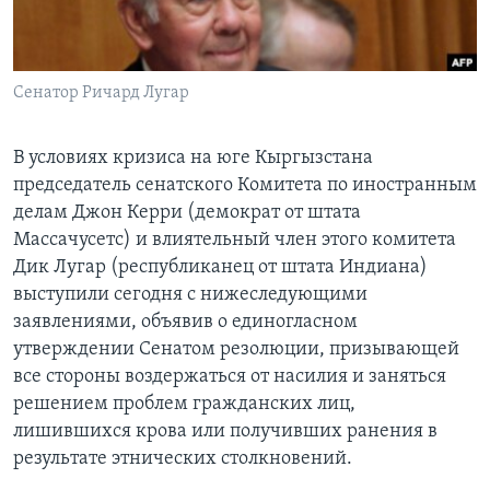
Learning English
Сенатор Ричард Лугар
СОЦИАЛЬНЫЕ СЕТИ
В условиях кризиса на юге Кыргызстана
председатель сенатского Комитета по иностранным
Языки
делам Джон Керри (демократ от штата
Массачусетс) и влиятельный член этого комитета
Дик Лугар (республиканец от штата Индиана)
выступили сегодня с нижеследующими
заявлениями, объявив о единогласном
утверждении Сенатом резолюции, призывающей
все стороны воздержаться от насилия и заняться
решением проблем гражданских лиц,
лишившихся крова или получивших ранения в
результате этнических столкновений.