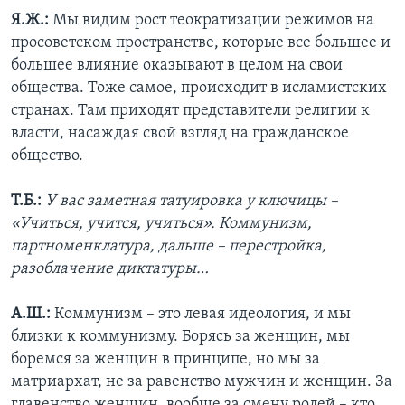
Я.Ж.:
Мы видим рост теократизации режимов на
просоветском пространстве, которые все большее и
большее влияние оказывают в целом на свои
общества. Тоже самое, происходит в исламистских
странах. Там приходят представители религии к
власти, насаждая свой взгляд на гражданское
общество.
Т.Б.:
У вас заметная татуировка у ключицы –
«Учиться, учится, учиться». Коммунизм,
партноменклатура, дальше – перестройка,
разоблачение диктатуры…
А.Ш.:
Коммунизм – это левая идеология, и мы
близки к коммунизму. Борясь за женщин, мы
боремся за женщин в принципе, но мы за
матриархат, не за равенство мужчин и женщин. За
главенство женщин, вообще за смену ролей – кто