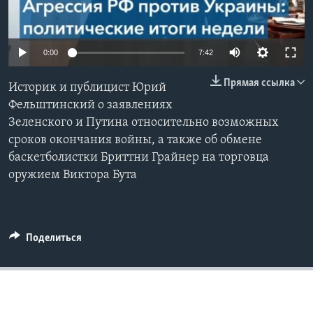
Learning English
0:00
7:42
СОЦИАЛЬНЫЕ СЕТИ
Прямая ссылка
Историк и публицист Юрий
Фельштинский о заявлениях
Зеленского и Путина относительно возможных
Языки
сроков окончания войны, а также об обмене
баскетболистки Бриттни Грайнер на торговца
оружием Виктора Бута
Поделиться