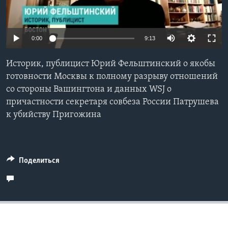
Learning English
0:00
9:13
СОЦИАЛЬНЫЕ СЕТИ
Историк, публицист Юрий Фельштинский о якобы
готовности Москвы к полному разрыву отношений
со стороны Вашингтона и данных WSJ о
Языки
причастности секретаря совбеза России Патрушева
к убийству Пригожина
Поделиться