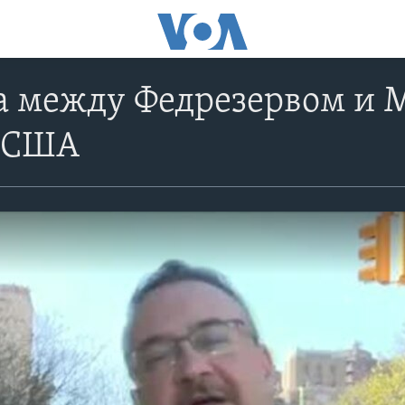
а между Федрезервом и 
 США