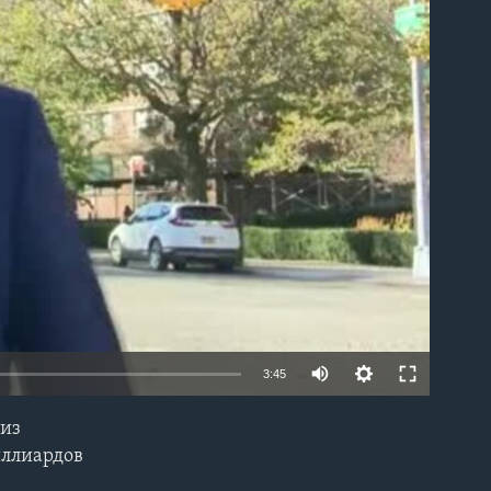
able
3:45
 из
EMBED
иллиардов