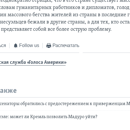
однократно отрицал, что в его стране существует мас
 словам гуманитарных работников и дипломатов, голод 
н массового бегства жителей из страны в последние г
есуэльцев бежали в другие страны, а для тех, кто оста
 представляет собой все более острую проблему.
ься
Follow us
Распечатать
ская служба «Голоса Америки»
также
сенаторы обратились с предостережением к приверженцам 
уэле: может ли Кремль позволить Мадуро уйти?