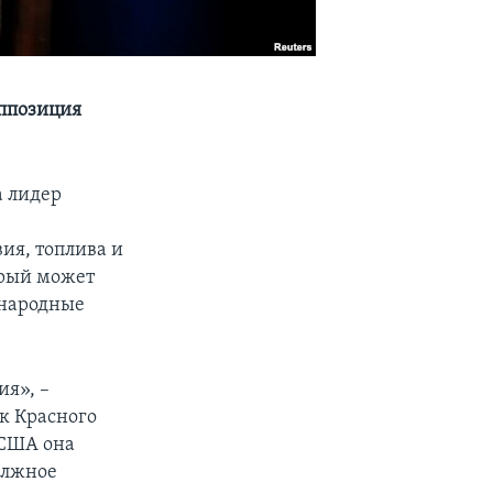
оппозиция
а лидер
ия, топлива и
орый может
ународные
ия», –
к Красного
 США она
должное