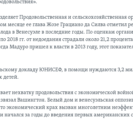
родовольствия».
азделяет Продовольственная и сельскохозяйственная о
ом месяце ее глава Жозе Грациано да Силва отметил р
лода в Венесуэле в последние годы. По оценкам органи
 по 2018 гг. от недоедания страдали около 21,2 процент
гда Мадуро пришел к власти в 2013 году, этот показате
ьскому докладу ЮНИСЕФ, в помощи нуждаются 3,2 м
х детей.
вает нехватку продовольствия с экономической войной
развязал Вашингтон. Белый дом и венесуэльская оппози
что экономический крах вызван многолетним неэффе
и начался за годы до введения первых американских 