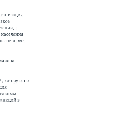
рганизация
езкое
зации, в
а населения
ль составлял
иллиона
, которую, по
ция
ктивным
санкций в