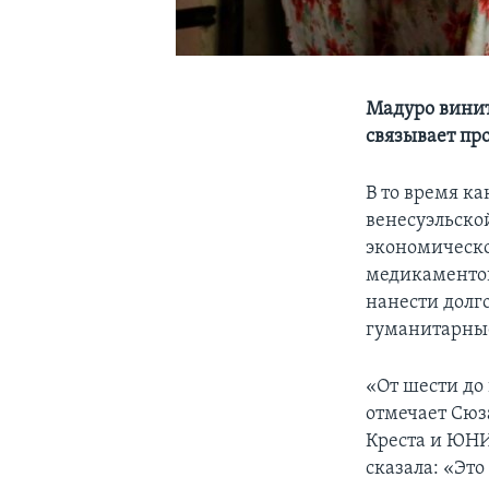
Мадуро винит
связывает пр
В то время к
венесуэльско
экономическо
медикаментов
нанести долг
гуманитарны
«От шести до
отмечает Сюз
Креста и ЮНИ
сказала: «Это