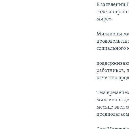
В заявлении 
самых страш
мире».
Миллионы мал
продовольств
социального 
поддерживающ
работников, п
качество прод
Тем временем
миллионов до
месяце ввел 
предполагаем