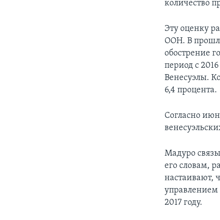
количество п
Эту оценку р
ООН. В прошл
обострение го
период с 2016
Венесуэлы. Ко
6,4 процента.
Согласно июн
венесуэльски
Мадуро связы
его словам, 
настаивают, 
управлением 
2017 году.