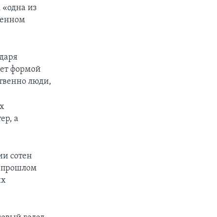
 «одна из
менном
даря
ает формой
твенно люди,
х
ер, а
ии сотен
в прошлом
их