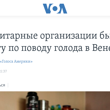
итарные организации б
у по поводу голода в Вен
 «Голоса Америки»
21:37
ься