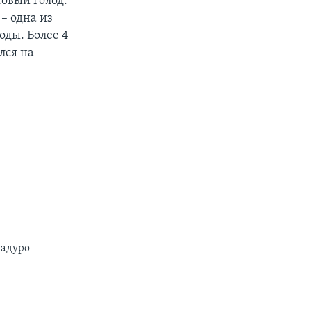
совый голод.
– одна из
оды. Более 4
лся на
Мадуро