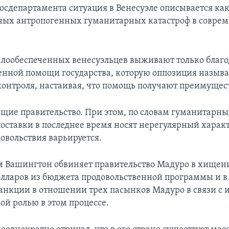
Госдепартамента ситуация в Венесуэле описывается как
ных антропогенных гуманитарных катастроф в совре
ообеспеченных венесуэльцев выживают только благо
енной помощи государства, которую оппозиция назыв
контроля, настаивая, что помощь получают преимущес
ие правительство. При этом, по словам гуманитарны
оставки в последнее время носят нерегулярный характ
овольствия варьируется.
 Вашингтон обвиняет правительство Мадуро в хищен
лларов из бюджета продовольственной программы и 
санкции в отношении трех пасынков Мадуро в связи с 
ой ролью в этом процессе.