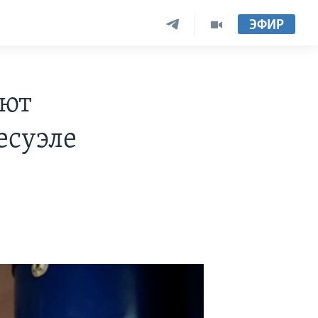
ЭФИР
ьют
есуэле