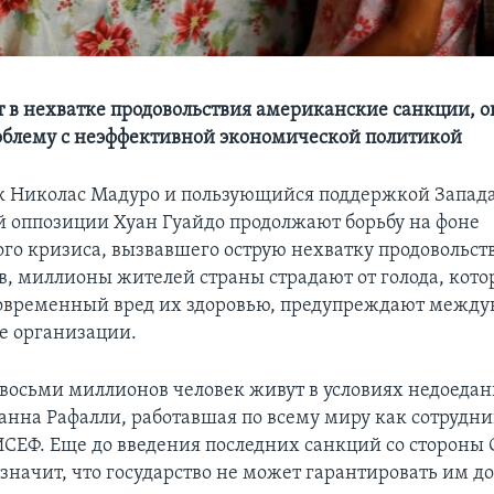
 в нехватке продовольствия американские санкции, 
облему с неэффективной экономической политикой
ак Николас Мадуро и пользующийся поддержкой Запад
й оппозиции Хуан Гуайдо продолжают борьбу на фоне
го кризиса, вызвавшего острую нехватку продовольств
, миллионы жителей страны страдают от голода, кот
овременный вред их здоровью, предупреждают межд
е организации.
 восьми миллионов человек живут в условиях недоедан
анна Рафалли, работавшая по всему миру как сотрудни
СЕФ. Еще до введения последних санкций со стороны
 значит, что государство не может гарантировать им 