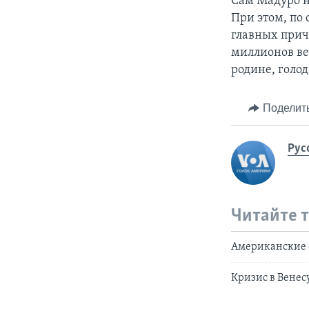
Сам Мадуро не
При этом, по
главных причи
миллионов вен
родине, голод
Поделит
Рус
Читайте 
Американские 
Кризис в Венес