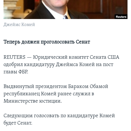
Learning English
Джеймс Комей
СОЦИАЛЬНЫЕ СЕТИ
Теперь должен проголосовать Сенат
Языки
REUTERS —
Юридический комитет Сената США
одобрил кандидатуру Джеймса Комей на пост
главы ФБР.
Выдвинутый президентом Бараком Обамой
республиканец Комей ранее служил в
Министерстве юстиции.
Следующим голосовать по кандидатуре Комей
будет Сенат.