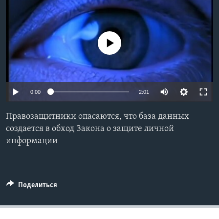
Learning English
No media source currently available
СОЦИАЛЬНЫЕ СЕТИ
Языки
0:00
2:01
Правозащитники опасаются, что база данных
создается в обход Закона о защите личной
информации
Поделиться