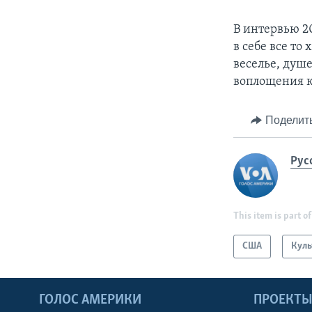
В интервью 2
в себе все то
веселье, душ
воплощения к
Поделит
Рус
This item is part of
США
Куль
ГОЛОС АМЕРИКИ
ПРОЕКТ