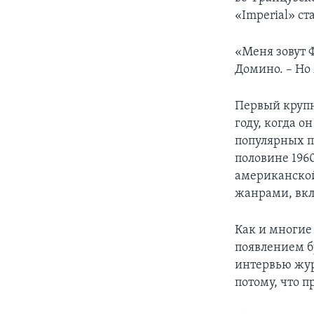
«Imperial» ст
«Меня зовут Ф
Домино. – Но
Первый крупн
году, когда о
популярных п
половине 196
американской
жанрами, вкл
Как и многие 
появлением б
интервью жур
потому, что 