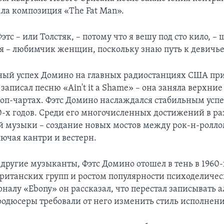
ала композиция «The Fat Man».
этс – или Толстяк, – потому что я вешу под сто кило, – 
 я – любимчик женщин, поскольку знаю путь к девичье
ый успех Домино на главных радиостанциях США при
н записал песню «Ain't it a Shame» – она заняла верхни
оп-чартах. Фэтс Домино наслаждался стабильным успе
0-х годов. Среди его многочисленных достижений в р
 музыки – создание новых мостов между рок-н-ролло
ючая кантри и вестерн.
другие музыканты, Фэтс Домино отошел в тень в 1960-
ританских групп и ростом популярности психоделическ
налу «Ebony» он рассказал, что перестал записывать 
продюсеры требовали от него изменить стиль исполнени