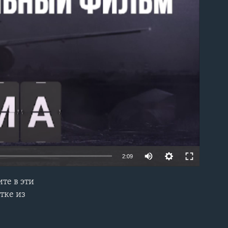
able
2:09
те в эти
EMBED
тке из