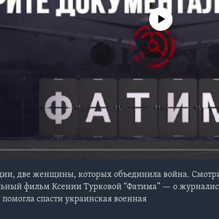
No media source currently avail
едии, две женщины, которых объединила война. Смотри
ьный фильм Ксении Турковой “Фатима” — о журналис
 помогла спасти украинская военная