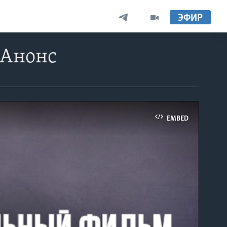
ЭФИР
 Анонс
EMBED