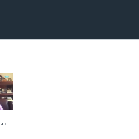
EMBED
тина