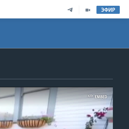
ЭФИР
EMBED