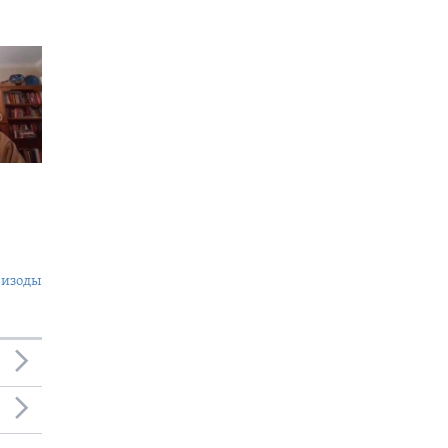
пизоды