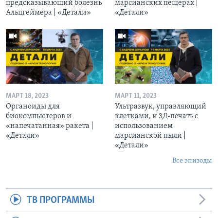
предсказывающий болезнь
марсианских пещерах |
Альцгеймера | «Детали»
«Детали»
МАРТ 18, 2023
МАРТ 11, 2023
Органоиды для
Ультразвук, управляющий
биокомпьютеров и
клетками, и 3Д-печать c
«напечатанная» ракета |
использованием
«Детали»
марсианской пыли |
«Детали»
Все эпизоды
ТВ ПРОГРАММЫ