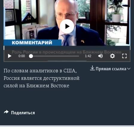
Learning English
No media source currently available
СОЦИАЛЬНЫЕ СЕТИ
Языки
0:00
1:42
Прямая ссылка
По словам аналитиков в США,
Россия является деструктивной
силой на Ближнем Востоке
Поделиться