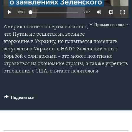
Learning English
0:00
2:07
Прямая ссылка
СОЦИАЛЬНЫЕ СЕТИ
Американские эксперты полагают,
что Путин не решится на военное
вторжение в Украину, но попытается помешать
вступлению Украины в НАТО. Зеленский занят
Языки
борьбой с олигархами – это может позитивно
отразиться на экономике страны, а также укрепить
отношения с США, считают политологи
Поделиться