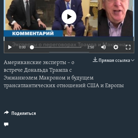
Learning English
No media source currently available
СОЦИАЛЬНЫЕ СЕТИ
Auto
0:00
2:50
Языки
240p
Прямая ссылка
Американские эксперты – о
360p
встрече Дональда Трампа с
Эмманюэлем Макроном и будущем
480p
Auto
240p
360p
480p
трансатлантических отношений США и Европы
720p
720p
1080p
1080p
Поделиться