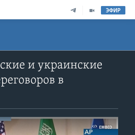
ЭФИР
нские и украинские
реговоров в
EMBED