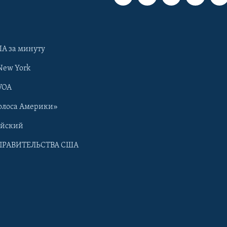
А за минуту
New York
VOA
олоса Америки»
ийский
ПРАВИТЕЛЬСТВА США