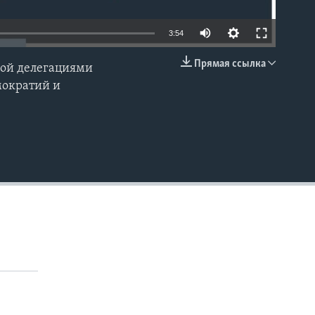
Auto
3:54
240p
Прямая ссылка
кой делегациями
EMBED
360p
мократий и
480p
720p
1080p
480p