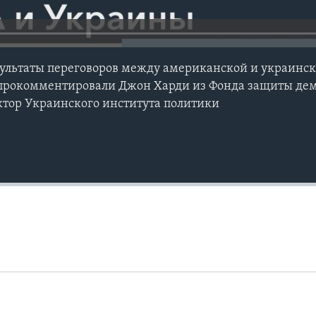
зультаты переговоров между американской и украинс
 прокомментировали Джон Харди из Фонда защиты де
ктор Украинского института политики
Auto
240p
360p
720p
1080p