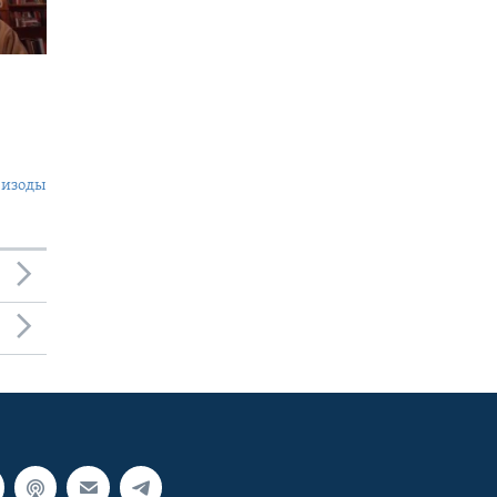
пизоды