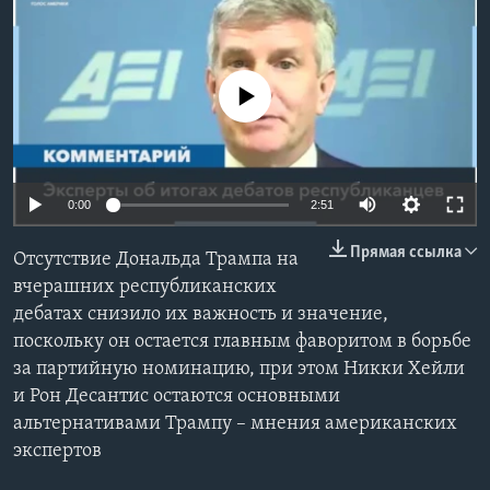
Learning English
No media source currently available
СОЦИАЛЬНЫЕ СЕТИ
Языки
0:00
2:51
Прямая ссылка
Отсутствие Дональда Трампа на
вчерашних республиканских
дебатах снизило их важность и значение,
поскольку он остается главным фаворитом в борьбе
за партийную номинацию, при этом Никки Хейли
и Рон Деcантис остаются основными
альтернативами Трампу – мнения американских
экспертов