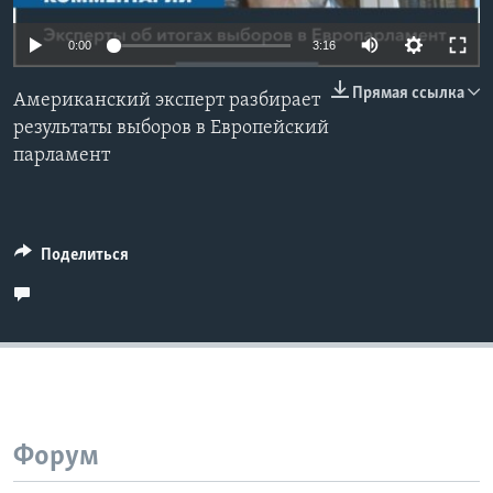
Learning English
0:00
3:16
Прямая ссылка
СОЦИАЛЬНЫЕ СЕТИ
Американский эксперт разбирает
результаты выборов в Европейский
парламент
Языки
Поделиться
Форум