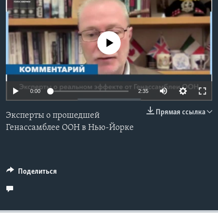
Learning English
No media source currently available
СОЦИАЛЬНЫЕ СЕТИ
Языки
0:00
2:35
Прямая ссылка
Эксперты о прошедшей
Генассамблее ООН в Нью-Йорке
Поделиться