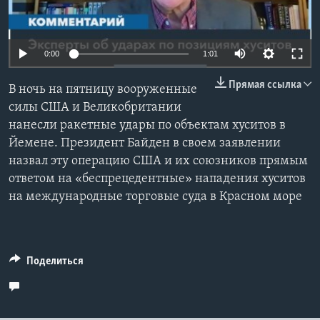
Learning English
0:00
1:01
СОЦИАЛЬНЫЕ СЕТИ
Прямая ссылка
В ночь на пятницу вооруженные
силы США и Великобритании
нанесли ракетные удары по объектам хуситов в
Языки
Йемене. Президент Байден в своем заявлении
назвал эту операцию США и их союзников прямым
ответом на «беспрецедентные» нападения хуситов
на международные торговые суда в Красном море
Поделиться