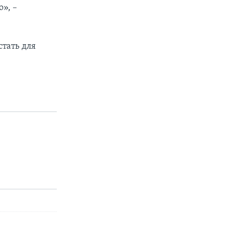
», –
тать для