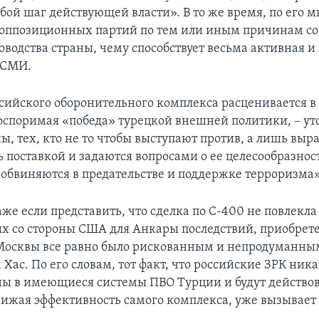
ой шаг действующей власти». В то же время, по его 
оппозиционных партий по тем или иным причинам со
оводства страны, чему способствует весьма активная и
 СМИ.
сийского оборонительного комплекса расценивается в
оспоримая «победа» турецкой внешней политики, – уто
ы, тех, кто не то чтобы выступают против, а лишь вы
 поставкой и задаются вопросами о ее целесообразнос
обвиняются в предательстве и поддержке терроризма»
аже если представить, что сделка по С-400 не повлекла
х со стороны США для Анкары последствий, приобрете
Москвы все равно было рискованным и непродуманны
Хас. По его словам, тот факт, что российские ЗРК ника
ы в имеющиеся системы ПВО Турции и будут действо
нижая эффективность самого комплекса, уже вызывает