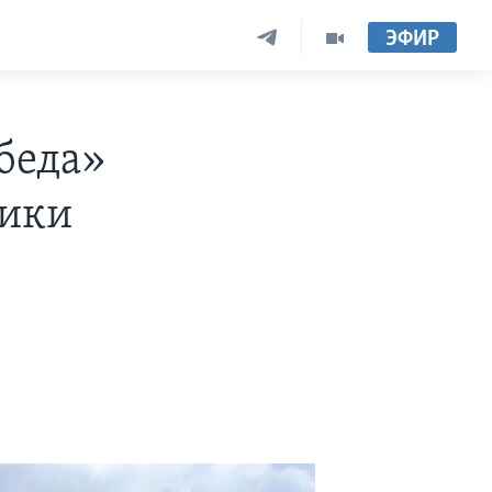
ЭФИР
беда»
мики