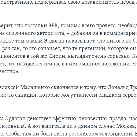
монстративно, подчеркивая свою независимость перед 
верит, что поставки ЗРК, помимо всего прочего, необх
я его личного авторитета, – добавил он в комментари
Также тем самым Эрдоган показывает, что никого не б
А раз так, то это означает, что те претензии, которые о
ппонентов в той же Сирии, выглядят очень серьезно. К
ет, что находится сейчас в выигрышном положении. Чт
вестно».
 Алексей Малашенко склоняется к тому, что Дональд Т
кие-то санкции, которые могут нанести слишком серь
а Эрдоган действует эффектно, неизвестно, правда, на
ективным. А вот выиграла ли в данном случае Москва
ла, чтобы там ни болтали на российском телевидении. 