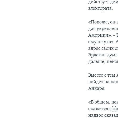
действует де
электората.
«Похоже, он 
для укреплени
Америки». – 
ему не указ. 
адрес своих о
Эрдоган дума
дальше, неиз
Вместе с тем
пойдет на ка
Анкаре.
«В общем, пок
окажется эфф
надвое сказа