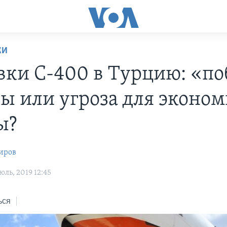
КИ
вки С-400 в Турцию: «по
ы или угроза для эконо
ы?
иров
ль, 2019 12:45
ься