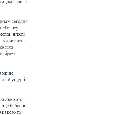
лицом своего
одимы сегодня
и «Голосу
оится, никто
н выдвигает в
ажется,
о будет
рамп не
езный ущерб
сколько это
, еще бабушка
В каком-то