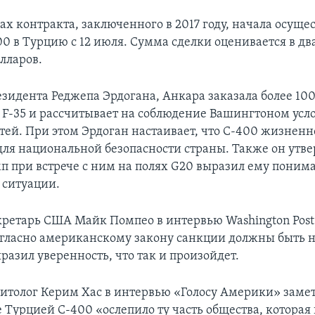
ах контракта, заключенного в 2017 году, начала осуще
00 в Турцию с 12 июля. Сумма сделки оценивается в дв
лларов.
езидента Реджепа Эрдогана, Анкара заказала более 10
 F-35 и рассчитывает на соблюдение Вашингтоном усл
тей. При этом Эрдоган настаивает, что С-400 жизненн
ля национальной безопасности страны. Также он утве
п при встрече с ним на полях G20 выразил ему поним
 ситуации.
кретарь США Майк Помпео в интервью Washington Post
согласно американскому закону санкции должны быть
разил уверенность, что так и произойдет.
итолог Керим Хас в интервью «Голосу Америки» замет
 Турцией С-400 «ослепило ту часть общества, которая 