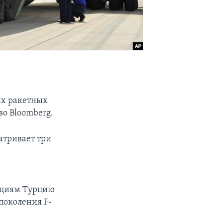
ых ракетных
во Bloomberg.
атривает три
кциям Турцию
поколения F-