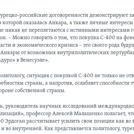
рецко-российские договоренности демонстрируют з
 в которой оказалась Анкара, а также личные интерес
ые никак не переплетаются с истинными интересами го
он. – Можно говорить о том, что покупка С-400 на фо
асти и экономического кризиса – это своего рода буду
 Анкары от возможных внутриполитических пертурба
дуро» в Венесуэле».
олитологу, ситуация с покупкой С-400 не только не от
ебностям страны, а напротив, ослабляет способности 
ороне собственной страны.
дь, руководитель научных исследований международно
лизаций», профессор Алексей Малашенко полагает, что
00 Эрдоган рассчитывает усилить свои позиции как во
 и во внутренней. Как представляется политологу, тур