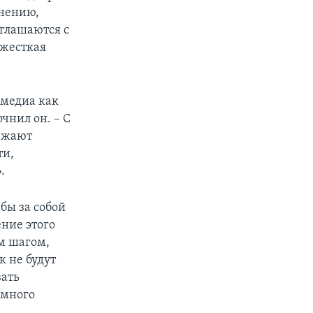
мнению,
глашаются с
 жесткая
 медиа как
чнил он. – С
ражают
ти,
.
 бы за собой
ние этого
м шагом,
к не будут
вать
 много