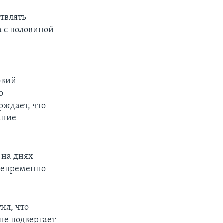
ствлять
а с половиной
0
овий
о
рждает, что
ание
 на днях
 непременно
ил, что
не подвергает