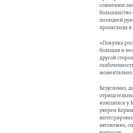
сомнению люб
большинство 
позицией рук
пропаганда в
«Покупка рос
большая и не
другой сторон
озабоченность
моментально 
Безусловно, д
отрицательны
комплекса у 
уверен Керим 
интегрирован
автономно, с
вопросов.