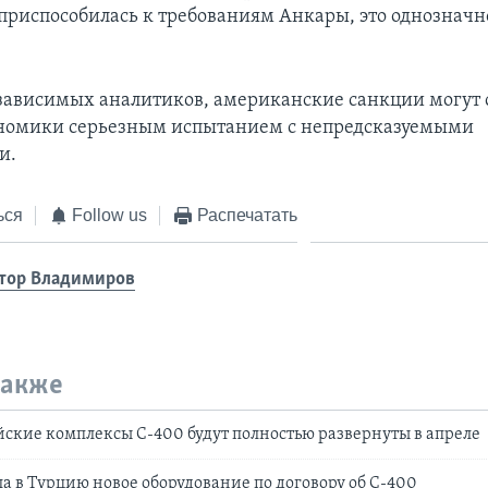
 приспособилась к требованиям Анкары, это однозначно
зависимых аналитиков, американские санкции могут с
ономики серьезным испытанием с непредсказуемыми
и.
ься
Follow us
Распечатать
тор Владимиров
также
йские комплексы С-400 будут полностью развернуты в апреле
ла в Турцию новое оборудование по договору об С-400