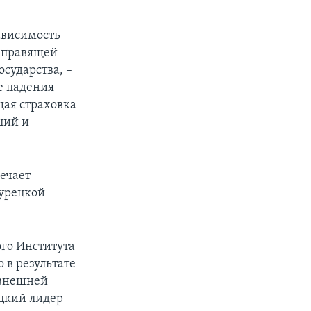
ависимость
ы правящей
сударства, –
не падения
щая страховка
ций и
вечает
турецкой
го Института
 в результате
 внешней
ецкий лидер