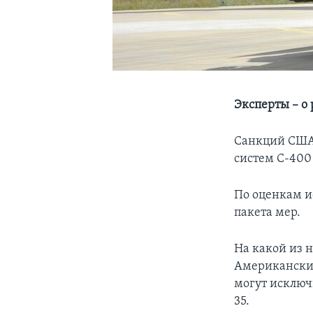
Эксперты – о
Санкций США 
систем С-400
По оценкам и
пакета мер.
На какой из 
Американские
могут исключ
35.