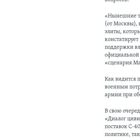
«Нынешние ту
(от Москвы),
элиты, котор
констатирует 
поддержки вл
официальной
«сценария Ма
Как видится п
военным потр
армии при об
В свою очере
«Диалог циви
поставок С-4
политике, так